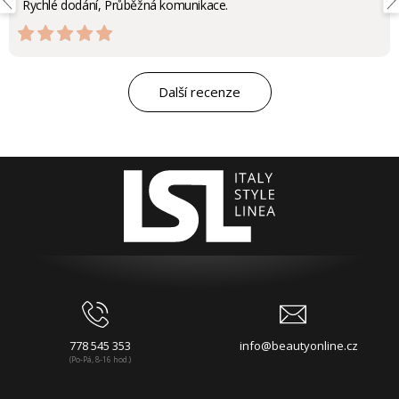
Rychlé dodání, Průběžná komunikace.
Další recenze
778 545 353
info@beautyonline.cz
(Po-Pá, 8-16 hod.)