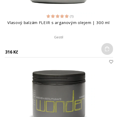
(1)
Vlasový balzám FLEIR s arganovým olejem | 300 ml
Gestil
Do
316 Kč