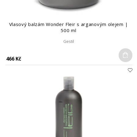
Vlasový balzám Wonder Fleir s arganovým olejem |
500 ml
Gestil
Do
466 Kč