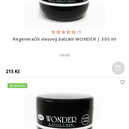
(7)
Regenerační vlasový balzám WONDER | 300 ml
Gestil
Do
215 Kč
Bestseller