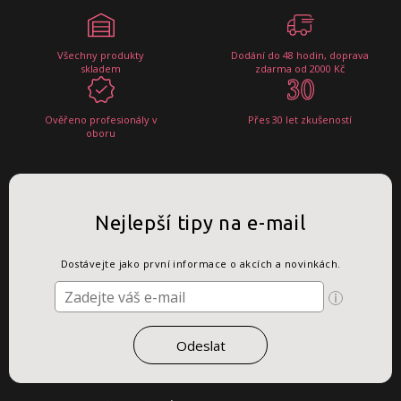
Všechny produkty
Dodání do 48 hodin, doprava
skladem
zdarma od 2000 Kč
Ověřeno profesionály v
Přes 30 let zkušeností
oboru
Nejlepší tipy na e-mail
Dostávejte jako první informace o akcích a novinkách.