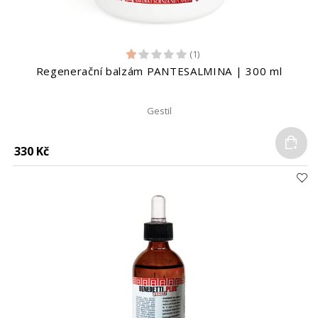
(1)
Regenerační balzám PANTESALMINA | 300 ml
Gestil
Do
330 Kč