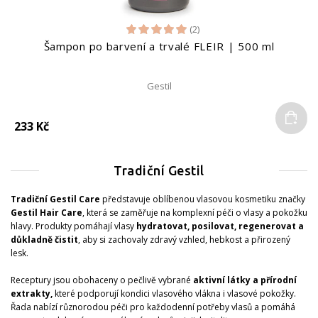
(2)
Šampon po barvení a trvalé FLEIR | 500 ml
Gestil
Do
233 Kč
Tradiční Gestil
Tradiční Gestil Care
představuje oblíbenou vlasovou kosmetiku značky
Gestil Hair Care
, která se zaměřuje na komplexní péči o vlasy a pokožku
hlavy. Produkty pomáhají vlasy
hydratovat, posilovat, regenerovat a
důkladně čistit
, aby si zachovaly zdravý vzhled, hebkost a přirozený
lesk.
Receptury jsou obohaceny o pečlivě vybrané
aktivní látky a přírodní
extrakty,
které podporují kondici vlasového vlákna i vlasové pokožky.
Řada nabízí různorodou péči pro každodenní potřeby vlasů a pomáhá