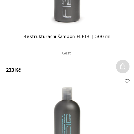
Restrukturační šampon FLEIR | 500 ml
Gestil
Do
233 Kč