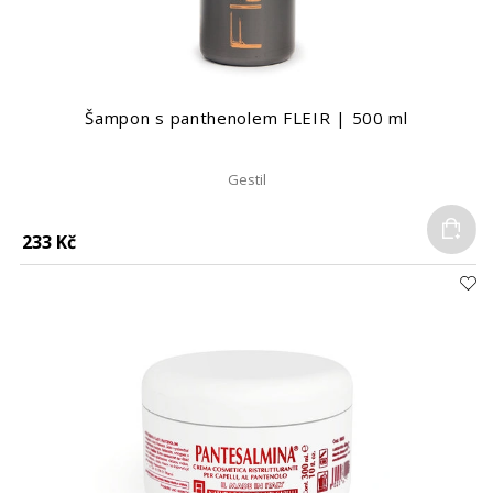
Šampon s panthenolem FLEIR | 500 ml
Gestil
Do
233 Kč