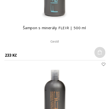
Šampon s minerály FLEIR | 500 ml
Gestil
Do
233 Kč