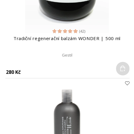
(42)
Tradiční regenerační balzám WONDER | 500 ml
Gestil
Do
280 Kč