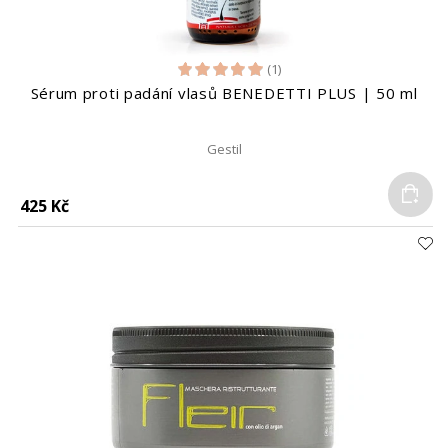
(1)
Sérum proti padání vlasů BENEDETTI PLUS | 50 ml
Gestil
Do
425 Kč