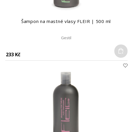
Šampon na mastné vlasy FLEIR | 500 ml
Gestil
Do
233 Kč