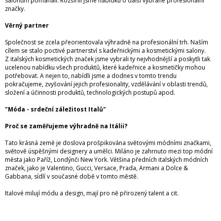
salonům pomáhali. Rozšířili jsme nabídku o další vybrané profesionální
značky.
Věrný partner
Společnost se zcela přeorientovala výhradně na profesionální trh. Naším
cílem se stalo poctivé partnerství s kadeřnickými a kosmetickými salony.
Z italských kosmetických značek jsme vybrali ty nejvhodnější a poskytli tak
ucelenou nabídku všech produktů, které kadeřnice a kosmetičky mohou
potřebovat. A nejen to, nabídli jsme a dodnes v tomto trendu
pokračujeme, zvyšování jejich profesionality, vzdělávání v oblasti trendů,
složení a účinnosti produktů, technologických postupů apod.
"Móda - srdeční záležitost Italů"
Proč se zaměřujeme výhradně na Itálii?
Tato krásná země je doslova prošpikována světovými módními značkami,
světově úspěšnými designery a umělci. Miláno je zahrnuto mezi top módní
města jako Paříž, Londýnči New York. Většina předních italských módních
značek, jako je Valentino, Gucci, Versace, Prada, Armani a Dolce &
Gabbana, sídlí v současné době v tomto městě.
Italové milují módu a design, mají pro ně přirozený talent a cit.