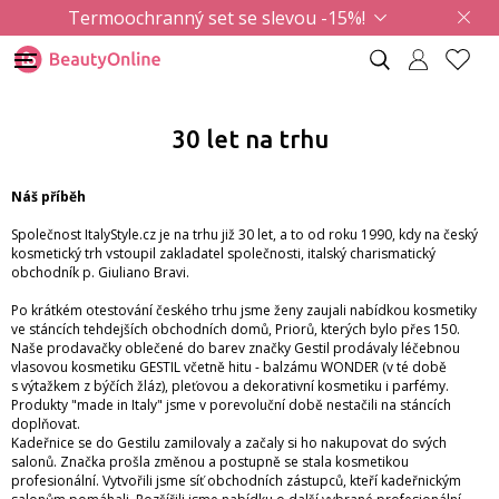
Termoochranný set se slevou -15%!
30 let na trhu
Náš příběh
Společnost ItalyStyle.cz je na trhu již 30 let, a to od roku 1990, kdy na český
kosmetický trh vstoupil zakladatel společnosti, italský charismatický
obchodník p. Giuliano Bravi.
Po krátkém otestování českého trhu jsme ženy zaujali nabídkou kosmetiky
ve stáncích tehdejších obchodních domů, Priorů, kterých bylo přes 150.
Naše prodavačky oblečené do barev značky Gestil prodávaly léčebnou
vlasovou kosmetiku GESTIL včetně hitu - balzámu WONDER (v té době
s výtažkem z býčích žláz), pleťovou a dekorativní kosmetiku i parfémy.
Produkty "made in Italy" jsme v porevoluční době nestačili na stáncích
doplňovat.
Kadeřnice se do Gestilu zamilovaly a začaly si ho nakupovat do svých
salonů. Značka prošla změnou a postupně se stala kosmetikou
profesionální. Vytvořili jsme síť obchodních zástupců, kteří kadeřnickým