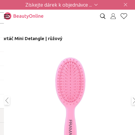
Získejte dárek k objednávce ...
Kartáč Mini Detangle | růžový