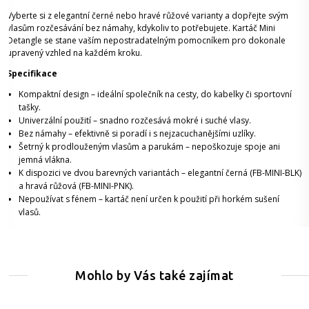
Vyberte si z elegantní černé nebo hravé růžové varianty a dopřejte svým
vlasům rozčesávání bez námahy, kdykoliv to potřebujete. Kartáč Mini
Detangle se stane vaším nepostradatelným pomocníkem pro dokonale
upravený vzhled na každém kroku.
Specifikace
Kompaktní design – ideální společník na cesty, do kabelky či sportovní
tašky.
Univerzální použití – snadno rozčesává mokré i suché vlasy.
Bez námahy – efektivně si poradí i s nejzacuchanějšími uzlíky.
Šetrný k prodlouženým vlasům a parukám – nepoškozuje spoje ani
jemná vlákna.
K dispozici ve dvou barevných variantách – elegantní černá (FB-MINI-BLK)
a hravá růžová (FB-MINI-PNK).
Nepoužívat s fénem – kartáč není určen k použití při horkém sušení
vlasů.
Mohlo by Vás také zajímat