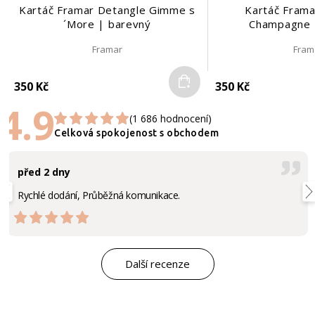
Kartáč Framar Detangle Gimme s
Kartáč Frama
´More | barevný
Champagne 
Framar
Fram
Do košíku
350 Kč
350 Kč
4.9
(1 686 hodnocení)
Celková spokojenost s obchodem
před 2 dny
Rychlé dodání, Průběžná komunikace.
Další recenze