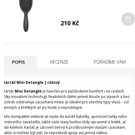
210 Kč
POPIS
RECENZE
PORADÍME VÁM
Kartáč Mini Detangle | růžový
Kartáč
Mini Detangle
je navržen pro každodenní komfort i na cestách.
Díky inovativní technologii flexibilních štětin jemně klouže po vlasech a bez
bolesti odstraňuje zacuchaná místa. Je ideální pro všechny typy vlasů – od
jemných a křehkých až po husté a nepoddajné.
Jeho kompaktní velikost se vejde do každé kabelky, sportovní tašky nebo
cestovního zavazadla, takže vaše vlasy budou vždy upravené a lesklé, ať
jste kdekoli. Kartáč je zároveň šetrný k prodlouženým vlasům i parukám,
takže si můžete být jistí, že nepoškodí spoje ani jemná vlákna.