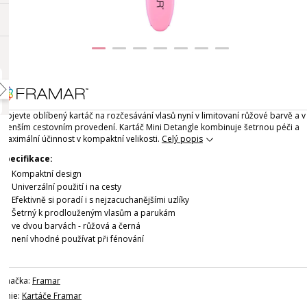
Objevte oblíbený kartáč na rozčesávání vlasů nyní v limitovaní růžové barvě a v
menším cestovním provedení. Kartáč Mini Detangle kombinuje šetrnou péči a
maximální účinnost v kompaktní velikosti.
Celý popis
Specifikace:
Kompaktní design
Univerzální použití i na cesty
Efektivně si poradí i s nejzacuchanějšími uzlíky
Šetrný k prodlouženým vlasům a parukám
ve dvou barvách - růžová a černá
není vhodné používat při fénování
Značka:
Framar
Linie:
Kartáče Framar