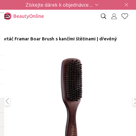
Získejte dárek k objednávce ...
Kartáč Framar Boar Brush s kančími štětinami | dřevěný