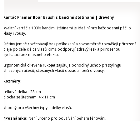
Kartáč Framar Boar Brush s kančími štětinami | dřevěný
Kvalitní kartáč s 100% kančími štětinami je ideální pro každodenní péči o
vlasy i vousy.
Štětiny jemně rozčesávají bez poškození a rovnoměrně roznášejí přirozené
oleje po celé délce vlasů, čímž podporují zdravý lesk a přirozenou
hydrataci bez mastného efektu.
Ergonomická dřevěná rukojeť zajišťuje pohodlný úchop při stylingu
uhlazených účesů, sčesaných vlasů dozadu i péči o vousy.
Rozměry:
celková délka - 23 cm
plocha se štětinami 4 x 11 cm
Vhodný pro všechny typy a délky vlasů.
*Poznámka:
Není určeno pro používání během fénování.