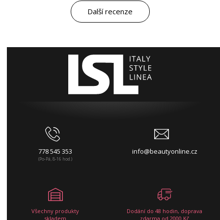
Další recenze
778 545 353
info@beautyonline.cz
(Po-Pá, 8-16 hod.)
Všechny produkty
Dodání do 48 hodin, doprava
skladem
zdarma od 2000 Kč