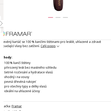
Dřevěný kartáč se 100 % kančími štětinami pro lesklé, uhlazené a zdravě
vypadající vlasy bez zatížení.
Celý popis
Výhody:
100 % kančí štětiny
přirozený lesk bez mastného vzhledu
šetrné rozčesání a hydratace vlasů
vhodný i na vousy
pevná dřevěná rukojeť
pro všechny typy a délky vlasů
ideální na uhlazené účesy
Značka:
Framar