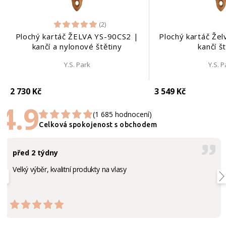
(2)
Plochý kartáč ŽELVA YS-90CS2 |
Plochý kartáč Že
kančí a nylonové štětiny
kančí š
Y.S. Park
Y.S. P
2 730 Kč
3 549 Kč
4.9
(1 685 hodnocení)
Celková spokojenost s obchodem
před 2 týdny
Velký výběr, kvalitní produkty na vlasy