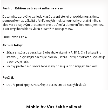
Fashion Edition ozdravná mlha na vlasy
Dosáhněte zdravého vzhledu vlasů a zlepšete jejich poddajnost s tímto
pomocníkem ze zákulisí přehlídkových mol. Lehounká hydratační mlha s
aloe vera a sójovým proteinem pro posílení a obnovení hebkosti, jemnosti
a zdravějšího vzhledu vlasů. Okamžitě oživuje vlasy.
Tužící level: 1 ze 4
Aktivní látky:
Šťáva z listů aloe vera, která obsahuje vitaminy A, B12, C a E a kyselinu
listovou, je vynikající ošetřující složkou, která udržuje hydrataci, vyhlazuje
a obnovuje lesk.
Sójový protein a cukrová řepa vlasy posilují a dodávají jim hebkost
Použití:
Dobře protřepejte. Nastříkejte asi 20 cm od suchých vlasů.
Mohlo by Vás také zajímat