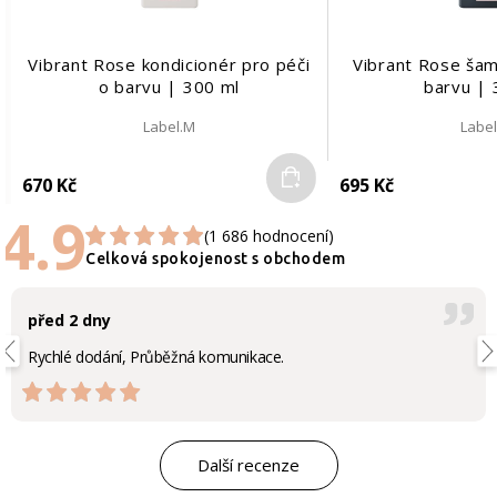
Vibrant Rose kondicionér pro péči
Vibrant Rose šam
o barvu | 300 ml
barvu | 
Label.M
Labe
Do košíku
670 Kč
695 Kč
4.9
(1 686 hodnocení)
Celková spokojenost s obchodem
před 2 dny
Rychlé dodání, Průběžná komunikace.
Další recenze