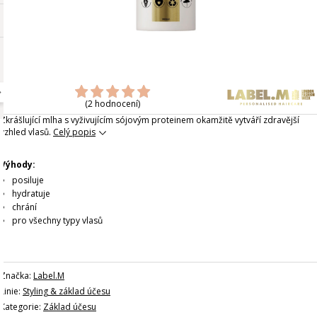
(2 hodnocení)
Zkrášlující mlha s vyživujícím sójovým proteinem okamžitě vytváří zdravější
vzhled vlasů.
Celý popis
Výhody:
posiluje
hydratuje
chrání
pro všechny typy vlasů
Značka:
Label.M
Linie:
Styling & základ účesu
Kategorie:
Základ účesu