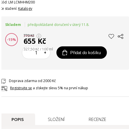
Kód: LM LCMHHM200
Ke stažení:
Katalogy
Skladem
předpokládané doručení v úterý 11.8.
770 Kč
655 Kč
-15%
327,50 Kč / 100 ml
–
+
Přidat do košíku
Doprava zdarma od 2000 Kč
Registrujte se
a získejte slevu 5% na první nákup
POPIS
SLOŽENÍ
RECENZE