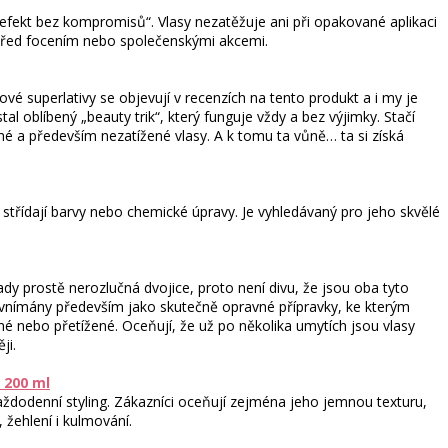
ý efekt bez kompromisů“. Vlasy nezatěžuje ani při opakované aplikaci
 před focením nebo společenskými akcemi.
vé superlativy se objevují v recenzích na tento produkt a i my je
l oblíbený „beauty trik“, který funguje vždy a bez výjimky. Stačí
né a především nezatížené vlasy. A k tomu ta vůně… ta si získá
 střídají barvy nebo chemické úpravy. Je vyhledávaný pro jeho skvělé
y prostě nerozlučná dvojice, proto není divu, že jsou oba tyto
u vnímány především jako skutečně opravné přípravky, ke kterým
bené nebo přetížené. Oceňují, že už po několika umytích jsou vlasy
ji.
 200 ml
dodenní styling. Zákazníci oceňují zejména jeho jemnou texturu,
 žehlení i kulmování.