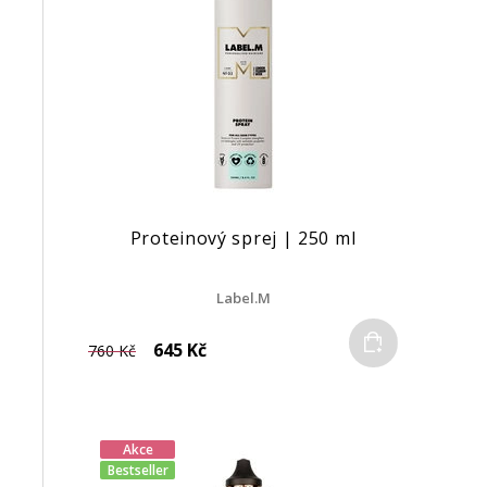
Proteinový sprej | 250 ml
Label.M
Do košíku
645 Kč
760 Kč
Akce
Bestseller