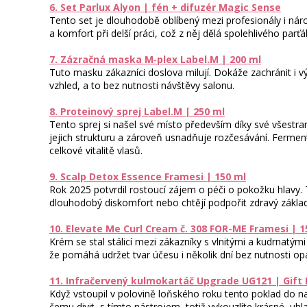
6. Set Parlux Alyon | fén + difuzér Magic Sense
Tento set je dlouhodobě oblíbený mezi profesionály i nár
a komfort při delší práci, což z něj dělá spolehlivého parť
7. Zázračná maska M‑plex Label.M | 200 ml
Tuto masku zákazníci doslova milují. Dokáže zachránit i 
vzhled, a to bez nutnosti návštěvy salonu.
8. Proteinový sprej Label.M | 250 ml
Tento sprej si našel své místo především díky své všestra
jejich strukturu a zároveň usnadňuje rozčesávání. Ferment
celkové vitalitě vlasů.
9. Scalp Detox Essence Framesi | 150 ml
Rok 2025 potvrdil rostoucí zájem o péči o pokožku hlavy.
dlouhodobý diskomfort nebo chtějí podpořit zdravý základ
10. Elevate Me Curl Cream č. 308 FOR-ME Framesi | 1
Krém se stal stálicí mezi zákazníky s vlnitými a kudrnatými
že pomáhá udržet tvar účesu i několik dní bez nutnosti op
11. Infračervený kulmokartáč Upgrade UG121 | Gift 
Když vstoupil v polovině loňského roku tento poklad do na
čemu divit, s tímto nástrojem, totiž vykouzlíte krásné, uhl