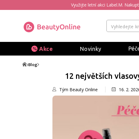
Využijte letní akci Label.M. Naku
Péče
Akce
Novinky
Blog
12 největších vlasov
Tým Beauty Online
16. 2. 202