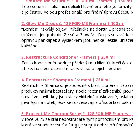
1. Smooth Me Serum č. 218 FOR-ME Framesi | 150 ml
Toto sérum si zákazníci oblíbili hlavně pro jeho „okamžit
a je častou volbou profesionálů pro finální úpravu účesu
2. Glow Me Drops č. 129 FOR-ME Framesi | 100 ml
“Bomba”, “skvělý objev”, “třešnička na dortu”… přesně tako
můžeme jen potvrdit. Ze séra Glow Me Drops se zkrátka sta
opravdu pár kapek a výsledkem jsou hebké, lesklé, uhlaze
každého.
3. Restructure Conditioner Framesi | 250 ml
Tento kondicionér boduje především u klientů, kteří často
efekty na sjednocení struktury vlasů a jejich zpevnění.
4. Restructure Shampoo Framesi | 250 ml
Restructure Shampoo je společně s kondicionérem této řad
produkty našimi bestsellery. Podle recenzí zákazníků jso
sahají ve chvíli, kdy jsou vlasy viditelně poškozené, osla
pevnější na dotek, lépe se rozčesávají a působí kompaktně
5. Protect Me Thermo Spray č. 128 FOR-ME Framesi |
V roce 2025 se stal nepostradatelným pomocníkem pro kaž
která se snadno vrství a funguje stejně dobře při fénování,