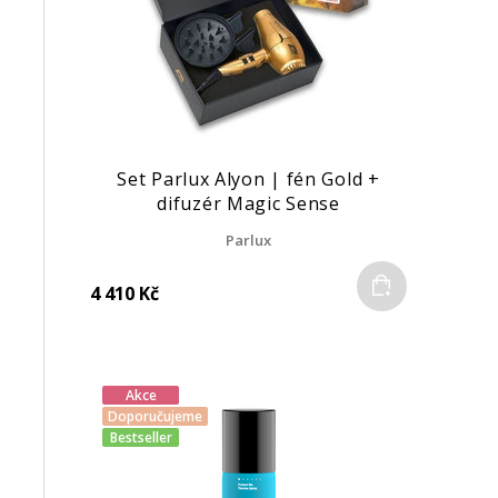
Set Parlux Alyon | fén Gold +
difuzér Magic Sense
Parlux
Do košíku
4 410 Kč
Akce
Doporučujeme
Bestseller