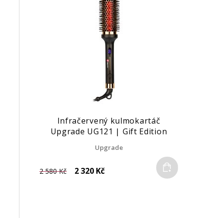
Infračervený kulmokartáč
Upgrade UG121 | Gift Edition
Upgrade
Do košíku
2 320 Kč
2 580 Kč