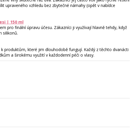
cílit upraveného vzhledu bez zbytečné námahy (opět v nabídce
esi | 150 ml
m pro finální úpravu účesu. Zákazníci ji využívají hlavně tehdy, když
 silikonů.
jí k produktům, které jim dlouhodobě fungují. Každý z těchto dvanácti
edkům a širokému využití v každodenní péči o vlasy.