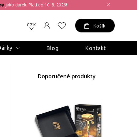
sy
jako dárek. Platí do 10. 8. 2026!
CZK
Košík
Dárky
Blog
Kontakt
Doporučené produkty