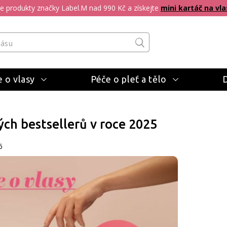
pte produkty značky Label.M nad 990 Kč a získejte
mini kartáč na vla
 o vlasy
Péče o pleť a tělo
ých bestsellerů v roce 2025
6