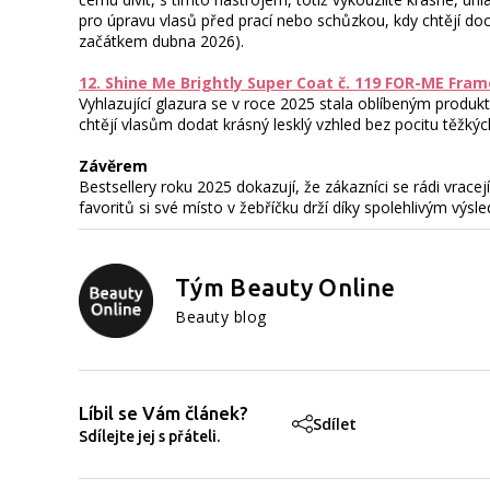
pro úpravu vlasů před prací nebo schůzkou, kdy chtějí do
začátkem dubna 2026).
12. Shine Me Brightly Super Coat č. 119 FOR-ME Fram
Vyhlazující glazura se v roce 2025 stala oblíbeným produkte
chtějí vlasům dodat krásný lesklý vzhled bez pocitu těžkých
Závěrem
Bestsellery roku 2025 dokazují, že zákazníci se rádi vrace
favoritů si své místo v žebříčku drží díky spolehlivým výsl
Tým Beauty Online
Beauty blog
Líbil se Vám článek?
Sdílet
Sdílejte jej s přáteli.