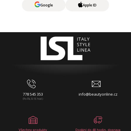
Google
Apple ID
778 545 353
info@beautyonline.cz
(Po-Pá, 8-16 hod.)
Všechny produkty
Dodání do 48 hodin, doprava