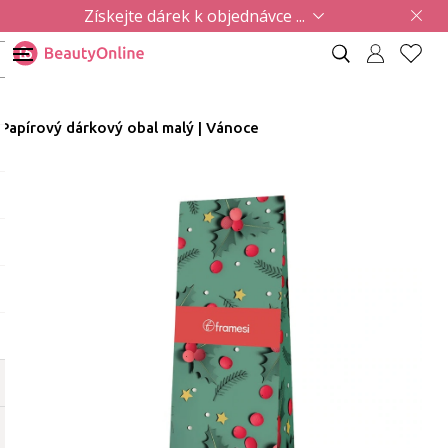
Získejte dárek k objednávce ...
Papírový dárkový obal malý | Vánoce