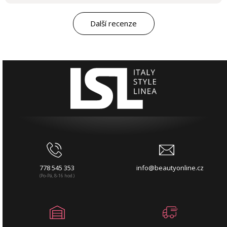
Další recenze
778 545 353
info@beautyonline.cz
(Po-Pá, 8-16 hod.)