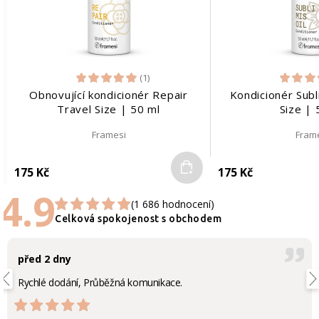
(1)
Obnovující kondicionér Repair
Kondicionér Subl
Travel Size | 50 ml
Size | 
Framesi
Fram
Do košíku
175 Kč
175 Kč
4.9
(1 686 hodnocení)
Celková spokojenost s obchodem
před 2 dny
Rychlé dodání, Průběžná komunikace.