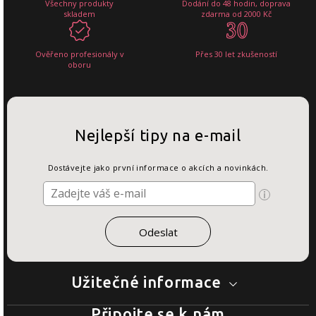
Všechny produkty
Dodání do 48 hodin, doprava
skladem
zdarma od 2000 Kč
Ověřeno profesionály v
Přes 30 let zkušeností
oboru
Nejlepší tipy na e-mail
Dostávejte jako první informace o akcích a novinkách.
Užitečné informace
Připojte se k nám