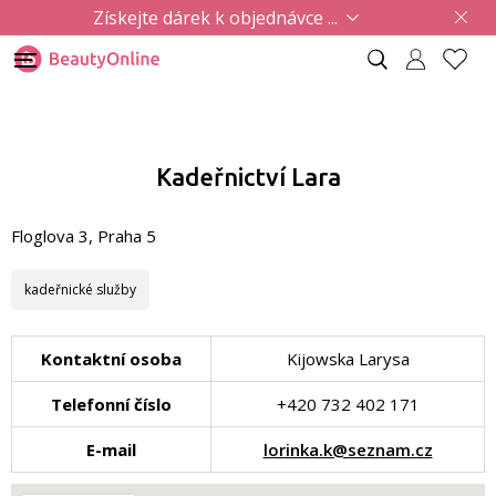
Získejte dárek k objednávce ...
Kadeřnictví Lara
Floglova 3, Praha 5
kadeřnické služby
Kontaktní osoba
Kijowska Larysa
Telefonní číslo
+420 732 402 171
E-mail
lorinka.k@seznam.cz