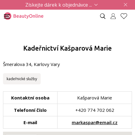
Získejte dárek k objednávce ...
Kadeřnictví Kašparová Marie
Šmeralova 34, Karlovy Vary
kadeřnické služby
Kontaktní osoba
Kašparová Marie
Telefonní číslo
+420 774 702 062
E-mail
markaspar@email.cz