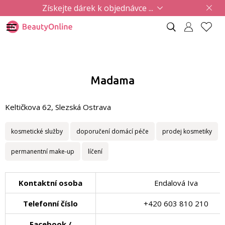
Získejte dárek k objednávce ...
Madama
Keltičkova 62, Slezská Ostrava
kosmetické služby
doporučení domácí péče
prodej kosmetiky
permanentní make-up
líčení
Kontaktní osoba
Endalová Iva
Telefonní číslo
+420 603 810 210
Facebook /