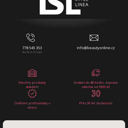
778 545 353
info@beautyonline.cz
(Po-Pá, 8-16 hod.)
Všechny produkty
Dodání do 48 hodin, doprava
skladem
zdarma od 2000 Kč
Ověřeno profesionály v
Přes 30 let zkušeností
oboru