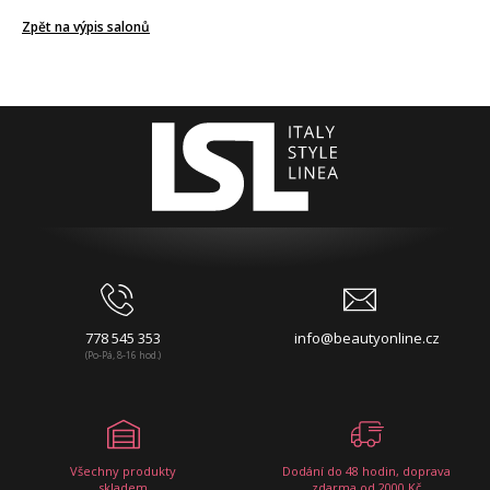
Zpět na výpis salonů
778 545 353
info@beautyonline.cz
(Po-Pá, 8-16 hod.)
Všechny produkty
Dodání do 48 hodin, doprava
skladem
zdarma od 2000 Kč