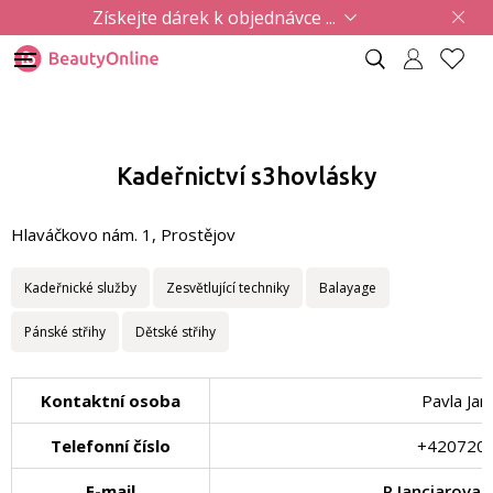
Získejte dárek k objednávce ...
Kadeřnictví s3hovlásky
Hlaváčkovo nám. 1, Prostějov
Kadeřnické služby
Zesvětlující techniky
Balayage
Pánské střihy
Dětské střihy
Kontaktní osoba
Pavla Jan
Telefonní číslo
+420720
E-mail
P.Janciarova