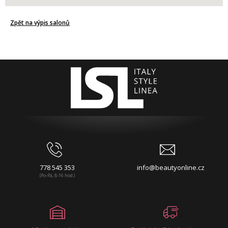
Zpět na výpis salonů
778 545 353
info@beautyonline.cz
(Po-Pá, 8-16 hod.)