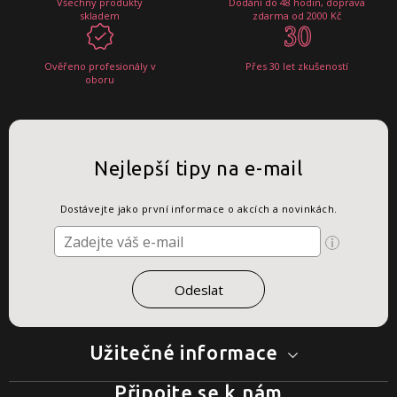
Všechny produkty
Dodání do 48 hodin, doprava
skladem
zdarma od 2000 Kč
Ověřeno profesionály v
Přes 30 let zkušeností
oboru
Nejlepší tipy na e-mail
Dostávejte jako první informace o akcích a novinkách.
Užitečné informace
Připojte se k nám