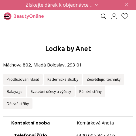
Získejte dárek k objednávce ...
Locika by Anet
Máchova 802, Mladá Boleslav, 293 01
Prodlužování vlasů
Kadeřnické služby
Zesvětlující techniky
Balayage
Svatební účesy a výčesy
Pánské střihy
Dětské střihy
Kontaktní osoba
Komárková Aneta
Telefonní číslo
+420 605 947 416