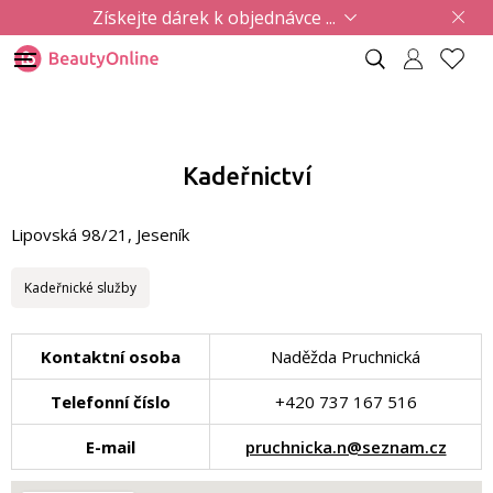
Získejte dárek k objednávce ...
Kadeřnictví
Lipovská 98/21, Jeseník
Kadeřnické služby
Kontaktní osoba
Naděžda Pruchnická
Telefonní číslo
+420 737 167 516
E-mail
pruchnicka.n@seznam.cz