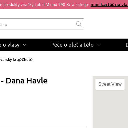
pte produkty značky Label.M nad 990 Kč a získejte
mini kartáč na vla
 o vlasy
Péče o pleť a tělo
varský kraj
Cheb
 - Dana Havle
Street View