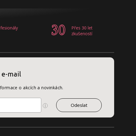
fesionály
Přes 30 let
zkušeností
 e-mail
nformace o akcích a novinkách.