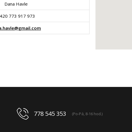
Dana Havle
420 773 917 973
a.havle@gmail.com
778 545 353
(Po-Pá, 8-16 hod.)