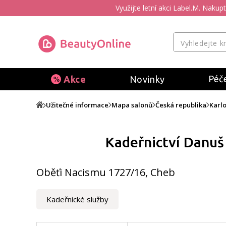
Využijte letní akci Label.M. Naku
Péče
Akce
Novinky
Užitečné informace
Mapa salonů
Česká republika
Karlo
Kadeřnictví Danuš
Oběťi Nacismu 1727/16, Cheb
Kadeřnické služby