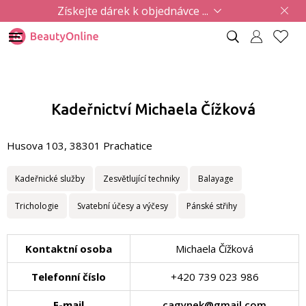
Získejte dárek k objednávce ...
Kadeřnictví Michaela Čížková
Husova 103, 38301 Prachatice
Kadeřnické služby
Zesvětlující techniky
Balayage
Trichologie
Svatební účesy a výčesy
Pánské střihy
Kontaktní osoba
Michaela Čížková
Telefonní číslo
+420 739 023 986
E-mail
cagynek@gmail.com