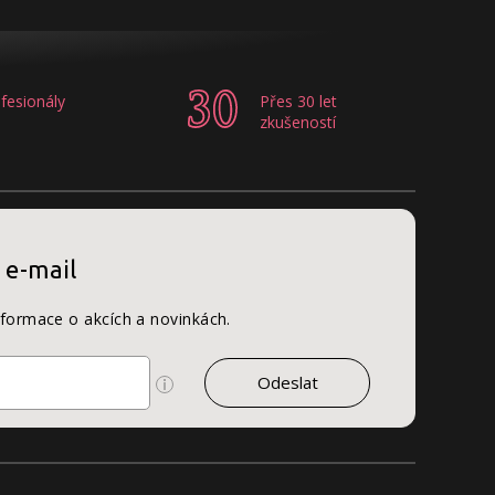
fesionály
Přes 30 let
zkušeností
 e-mail
nformace o akcích a novinkách.