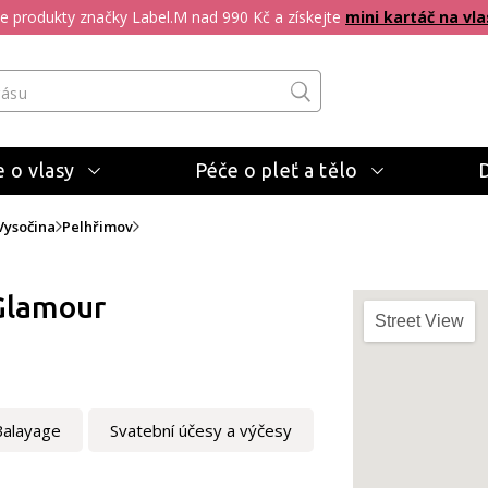
pte produkty značky Label.M nad 990 Kč a získejte
mini kartáč na vla
 o vlasy
Péče o pleť a tělo
Vysočina
Pelhřimov
Glamour
Street View
Balayage
Svatební účesy a výčesy