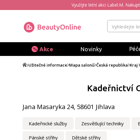
Využijte letní akci Label.M. Naku
Péče
Akce
Novinky
Užitečné informace
Mapa salonů
Česká republika
Kraj 
Kadeřnictví 
Jana Masaryka 24, 58601 Jihlava
Kadeřnické služby
Zesvětlující techniky
Pánské střihy
Dětské střihy