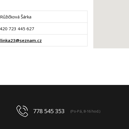
Růžičková Šárka
420 723 445 627
llinka23@seznam.cz
778 545 353
(Po-Pá, 8-16 hod.)