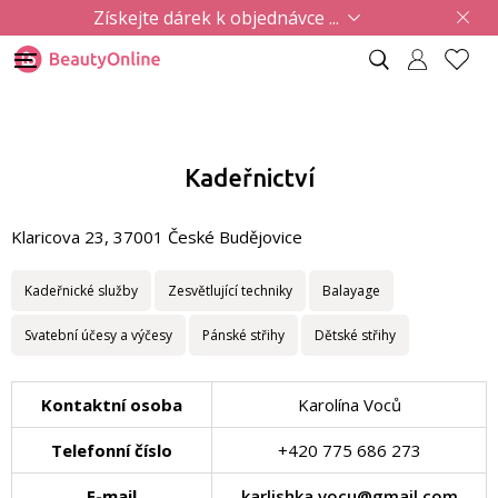
Získejte dárek k objednávce ...
Kadeřnictví
Klaricova 23, 37001 České Budějovice
Kadeřnické služby
Zesvětlující techniky
Balayage
Svatební účesy a výčesy
Pánské střihy
Dětské střihy
Kontaktní osoba
Karolína Voců
Telefonní číslo
+420 775 686 273
E-mail
karlishka.vocu@gmail.com