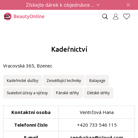
Získejte dárek k objednávce ...
Kadeřnictví
Vracovská 365, Bzenec
Kadeřnické služby
Zesvětlující techniky
Balayage
Svatební účesy a výčesy
Pánské střihy
Dětské střihy
Kontaktní osoba
Ventrčová Hana
Telefonní číslo
+420 733 546 115
E-mail
senduskaa@icloud.com