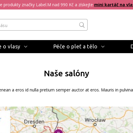
pte produkty značky Label.M nad 990 Kč a získejte
mini kartáč na vla
 o vlasy
Péče o pleť a tělo
Naše salóny
enean a eros id nulla pretium semper auctor at eros. Mauris in pulvina