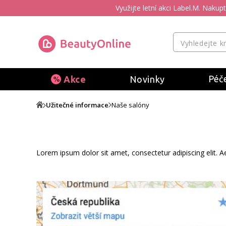
Využijte letní akci Label.M. Naku
Péče
Akce
Novinky
Užitečné informace
Naše salóny
Lorem ipsum dolor sit amet, consectetur adipiscing elit. A