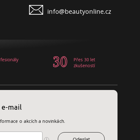
info@beautyonline.cz
fesionály
Přes 30 let
zkušeností
 e-mail
nformace o akcích a novinkách.