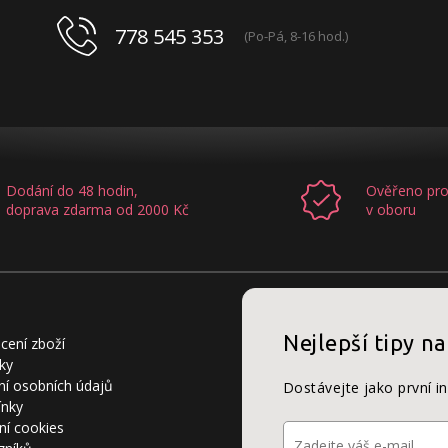
778 545 353
(Po-Pá, 8-16 hod.)
Dodání do 48 hodin,
Ověřeno pro
doprava zdarma od 2000 Kč
v oboru
Nejlepší tipy na
cení zboží
ky
í osobních údajů
Dostávejte jako první i
ínky
ní cookies