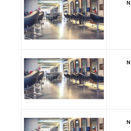
N
N
N