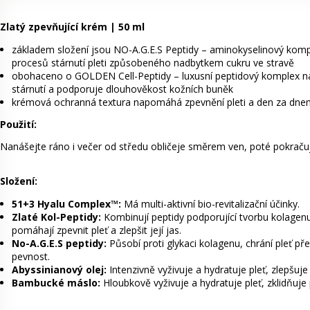
Zlatý zpevňující krém | 50 ml
základem složení jsou NO-A.G.E.S Peptidy – aminokyselinový kompl
procesů stárnutí pleti způsobeného nadbytkem cukru ve stravě
obohaceno o GOLDEN Cell-Peptidy – luxusní peptidový komplex na 
stárnutí a podporuje dlouhověkost kožních buněk
krémová ochranná textura napomáhá zpevnění pleti a den za dnem 
Použití:
Nanášejte ráno i večer od středu obličeje směrem ven, poté pokračuj
Složení:
51+3 Hyalu Complex™:
Má multi-aktivní bio-revitalizační účinky.
Zlaté Kol-Peptidy:
Kombinují peptidy podporující tvorbu kolagenu 
pomáhají zpevnit pleť a zlepšit její jas.
No-A.G.E.S peptidy:
Působí proti glykaci kolagenu, chrání pleť p
pevnost.
Abyssinianový olej:
Intenzivně vyživuje a hydratuje pleť, zlepšuj
Bambucké máslo:
Hloubkově vyživuje a hydratuje pleť, zklidňuje