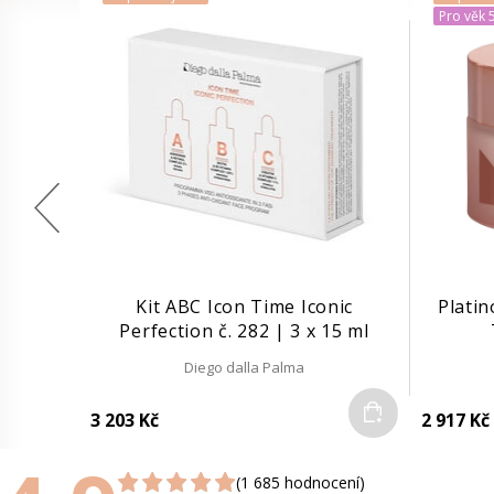
Pro věk 
Kit ABC Icon Time Iconic
Platin
Perfection č. 282 | 3 x 15 ml
Diego dalla Palma
Do košíku
3 203 Kč
2 917 Kč
(1 685 hodnocení)