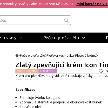
pte produkty značky Label.M nad 990 Kč a získejte
mini kartáč na vla
 o vlasy
Péče o pleť a tělo
Péče o pleť a tělo
Pleťová kosmetika
Pleťové krémy
Zlatý zpevňující krém Icon Tim
Doporučujeme
pro věk 40+
Př
Krém pro pleť 40+, který viditelně redukuje vrásky a obnovu
Celý popis
Specifikace
Stimuluje tvorbu kolagenu
Zpomaluje stárnutí a podporuje dlouhověkost buněk
Zpevňuje pleť