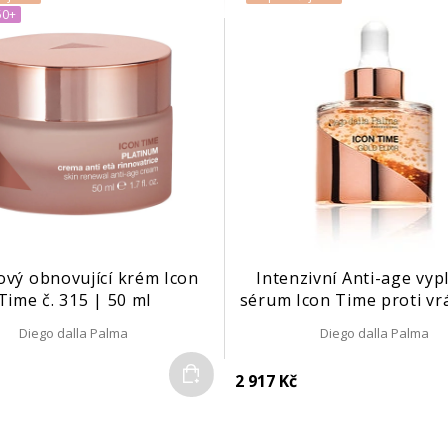
50+
ový obnovující krém Icon
Intenzivní Anti-age vypl
Time č. 315 | 50 ml
sérum Icon Time proti vr
koloidním zlatem č. 191
Diego dalla Palma
Diego dalla Palma
Do košíku
2 917 Kč