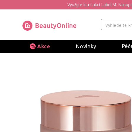
Využijte letní akci Label.M. Naku
Péče
Akce
Novinky