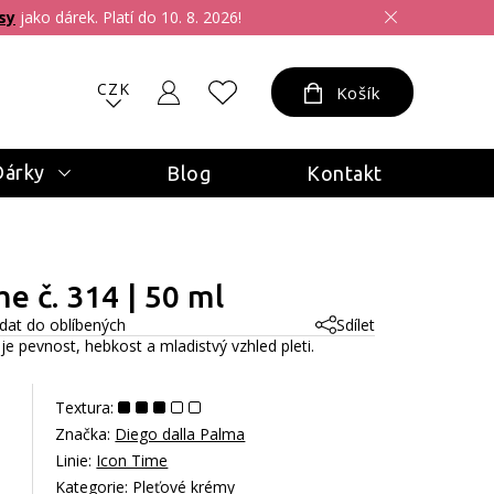
sy
jako dárek. Platí do 10. 8. 2026!
CZK
Košík
Dárky
Blog
Kontakt
e č. 314 | 50 ml
idat do oblíbených
Sdílet
je pevnost, hebkost a mladistvý vzhled pleti.
Textura:
Značka:
Diego dalla Palma
Linie:
Icon Time
Kategorie:
Pleťové krémy