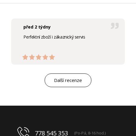
před 2 týdny
Perfektní zboží i zákaznický servis
Další recenze
778 545 353
(Po-Pá, 8-16 hod.)