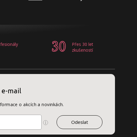
fesionály
Přes 30 let
zkušeností
 e-mail
nformace o akcích a novinkách.