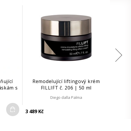
ňující
Remodelující liftingový krém
áskám s
FILLIFT č. 206 | 50 ml
| 30 ml
Diego dalla Palma
Do košíku
3 489 Kč