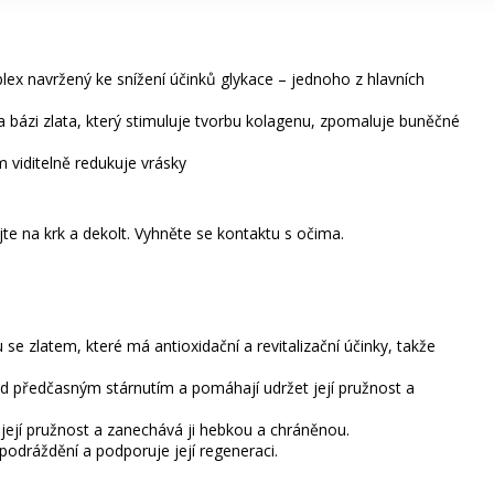
ex navržený ke snížení účinků glykace – jednoho z hlavních
bázi zlata, který stimuluje tvorbu kolagenu, zpomaluje buněčné
viditelně redukuje vrásky
te na krk a dekolt. Vyhněte se kontaktu s očima.
se zlatem, které má antioxidační a revitalizační účinky, takže
řed předčasným stárnutím a pomáhají udržet její pružnost a
e její pružnost a zanechává ji hebkou a chráněnou.
 podráždění a podporuje její regeneraci.