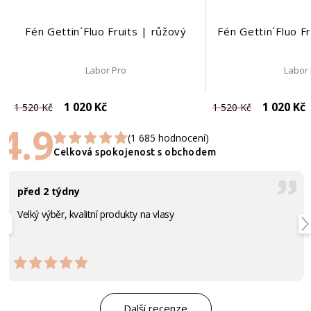
Fén Gettin´Fluo Fruits | růžový
Fén Gettin´Fluo F
Labor Pro
Labor
1 020 Kč
1 020 Kč
1 520 Kč
1 520 Kč
4.9
(1 685 hodnocení)
Celková spokojenost s obchodem
před 2 týdny
Velký výběr, kvalitní produkty na vlasy
Další recenze