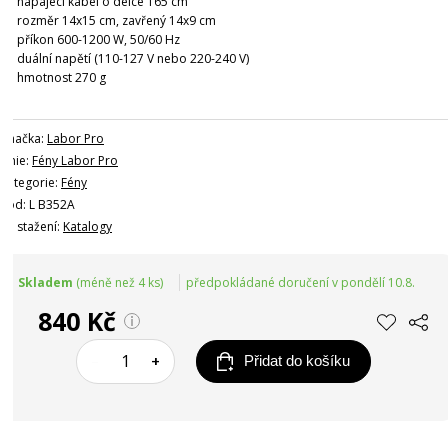
napájecí kabel o délce 165 cm
rozměr 14x15 cm, zavřený 14x9 cm
příkon 600-1200 W, 50/60 Hz
duální napětí (110-127 V nebo 220-240 V)
hmotnost 270 g
Značka:
Labor Pro
Linie:
Fény Labor Pro
Kategorie:
Fény
Kód: L B352A
Ke stažení:
Katalogy
Skladem
(méně než 4 ks)
předpokládané doručení v pondělí 10.8.
840 Kč
–
+
Přidat do košíku