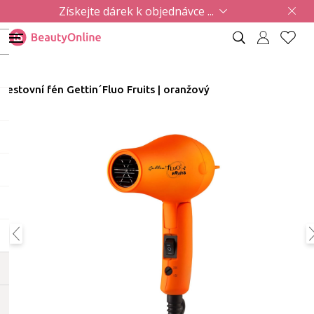
Získejte dárek k objednávce ...
Cestovní fén Gettin´Fluo Fruits | oranžový