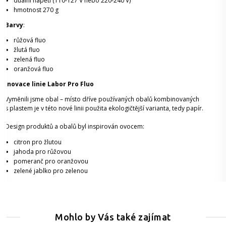
duální napětí (110-127 V nebo 220-240 V)
hmotnost 270 g
Barvy
:
růžová fluo
žlutá fluo
zelená fluo
oranžová fluo
Inovace linie Labor Pro Fluo
Vyměnili jsme obal – místo dříve používaných obalů kombinovaných
s plastem je v této nové linii použita ekologičtější varianta, tedy papír.
Design produktů a obalů byl inspirován ovocem:
citron pro žlutou
jahoda pro růžovou
pomeranč pro oranžovou
zelené jablko pro zelenou
Mohlo by Vás také zajímat