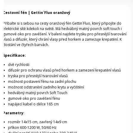
Cestovní fén | Gettin´Fluo oranžový
Přibalte si s sebou na cesty oranžový fén Gettin´Fluo, který připojíte do
elektrické sítě kdekoli na světě. Má hedvábný matný povrch soft touch i
gumové oko pro zavěšení. V balení najdete trysku pro přesnější tvarování
vlasů a difuzér, který chrání vlasy před horkem a zamezuje krepatění. K
dostání ve čtyřech barvách.
Specifikace:
dvě rychlosti
difuzér pro ochranu vlasů před horkem a zamezení krepatění vlasů
tryska pro přesnější tvarování vlasů
možnost postavení fénu na zadní plochu
možnost odstranění zadního krytu a vyčištění
hedvábný matný povrch Soft Touch
gumové oko pro zavěšení fénu
napájecí kabel o délce 165 cm
Parametry
:
rozměr 14x15 cm, zavřený 14x9 cm
příkon 600-1200 W, 50/60 Hz