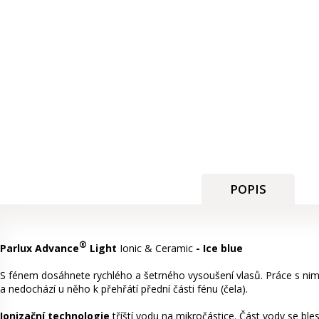
POPIS
®
Parlux Advance
Light
Ionic & Ceramic
- Ice blue
S fénem dosáhnete rychlého a šetrného vysoušení vlasů. Práce s nim
a nedochází u něho k přehřátí přední části fénu (čela).
Ionizační technologie
tříští vodu na mikročástice. Část vody se ble