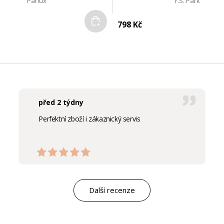
Parlux
Y.S. Park
Do košíku
798 Kč
před 2 týdny
Perfektní zboží i zákaznický servis
Další recenze