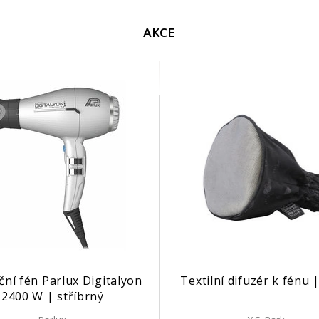
AKCE
ční fén Parlux Digitalyon
Textilní difuzér k fénu |
2400 W | stříbrný