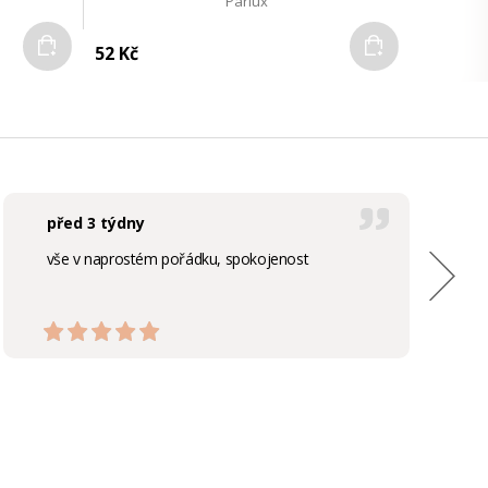
Parlux
Do košíku
Do košíku
52 Kč
před 3 týdny
vše v naprostém pořádku, spokojenost