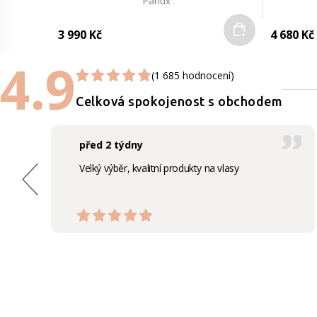
Parlux
Do košíku
3 990 Kč
4 680 Kč
4.9
(1 685 hodnocení)
Celková spokojenost s obchodem
před 2 týdny
Velký výběr, kvalitní produkty na vlasy