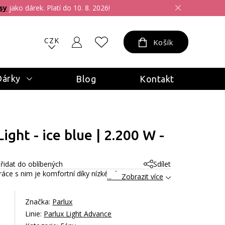
sy
jako dárek. Platí do 10. 8. 2026!
CZK
Košík
Dárky
Blog
Kontakt
ight - ice blue | 2.200 W -
řidat do oblíbených
Sdílet
áce s nim je komfortní díky nízké váze a
... Zobrazit více
Značka:
Parlux
Linie:
Parlux Light Advance