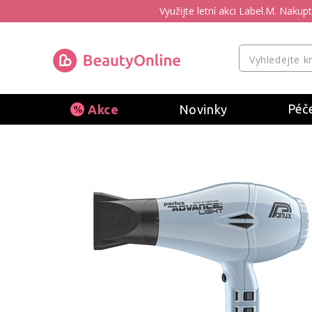
Využijte letní akci Label.M. Naku
Péče
Akce
Novinky