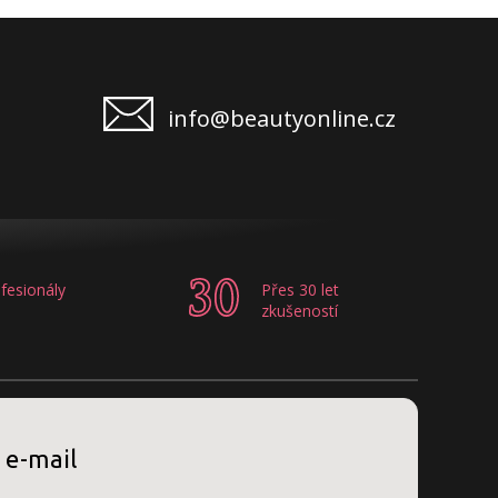
info@beautyonline.cz
fesionály
Přes 30 let
zkušeností
 e-mail