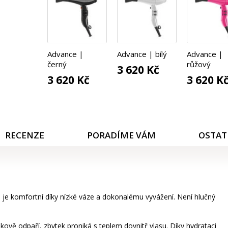
Advance |
Advance | bílý
Advance |
černý
růžový
3 620 Kč
3 620 Kč
3 620 K
RECENZE
PORADÍME VÁM
OSTAT
 je komfortní díky nízké váze a dokonalému vyvážení. Není hlučný
skově odpaří, zbytek proniká s teplem dovnitř vlasu. Díky hydrataci