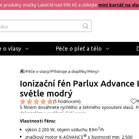
pte produkty značky Label.M nad 990 Kč a získejte
mini kartáč na vla
 o vlasy
Péče o pleť a tělo
Péče o vlasy
Přístroje a doplňky
Fény
Ionizační fén Parlux Advance L
světle modrý
(5 hodnocení)
P
S fénem dosáhnete rychlého a šetrného vysoušení vlasů. Pr
dokonalému vyvážení.
Celý popis
Vlastnosti fénu:
3
výkon 2.200 W, objem vzduchu 83m
/h
®
značkový motor K-ADVANCE
s životností min. 2.500