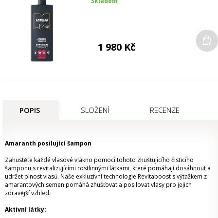
Skladem
1 980 Kč
POPIS
SLOŽENÍ
RECENZE
Amaranth posilující šampon
Zahustěte každé vlasové vlákno pomocí tohoto zhušťujícího čisticího
šamponu s revitalizujícími rostlinnými látkami, které pomáhají dosáhnout a
udržet plnost vlasů. Naše exkluzivní technologie Revitaboost s výtažkem z
amarantových semen pomáhá zhušťovat a posilovat vlasy pro jejich
zdravější vzhled.
Aktivní
látky: