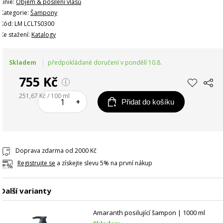
Linie:
Objem & posílení vlasů
Kategorie:
Šampony
Kód: LM LCLTS0300
Ke stažení:
Katalogy
Skladem
předpokládané doručení v pondělí 10.8.
755 Kč
251,67 Kč / 100 ml
–
+
Přidat do košíku
Doprava zdarma od 2000 Kč
Registrujte se
a získejte slevu 5% na první nákup
Další varianty
Amaranth posilující šampon | 1000 ml