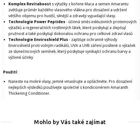
Komplex Revitaboost
s výtažky z kořene Maca a semen Amarantu
zvětšuje průměr každého vlasového vlákna pro dosažení a udržení
většího objemu pro hustší, silnější a zdravěji vypadající vlasy.
Technologie Power Peptides
- účinná směs exkluzivních proteinových
výtažků a regeneračních rostlinných látek, které poskytují a zlepšují
pružnost a také poskytují dokonalou ochranu pro celkové zdraví vlasů
Technologie Enviroshield Plus
- zajišťuje ochranné výhody
Enviroshield proti volným radikálů, UVA a UVB záření posílené o výtažek
ze slunečnicových semínek, který poskytuje vynikající ochranu barvy a
výživné účinky
Použití:
Naneste na mokré vlasy, jemně vmasírujte a opláchněte. Pro dosažení
nejlepších výsledků používejte společně s kondicionérem Amaranth
Thickening Conditioner.
Mohlo by Vás také zajímat