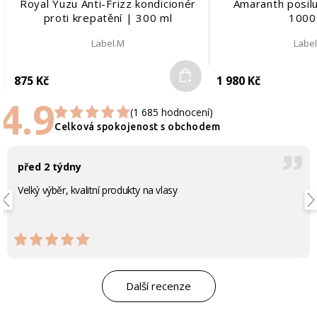
Royal Yuzu Anti-Frizz kondicionér
Amaranth posilu
proti krepatění | 300 ml
1000
Label.M
Labe
Do košíku
875 Kč
1 980 Kč
4.9
(1 685 hodnocení)
Celková spokojenost s obchodem
před 2 týdny
Velký výběr, kvalitní produkty na vlasy
Další recenze