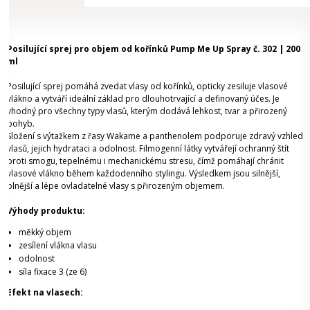
Posilující sprej pro objem od kořínků Pump Me Up Spray č. 302 | 200
ml
Posilující sprej pomáhá zvedat vlasy od kořínků, opticky zesiluje vlasové
vlákno a vytváří ideální základ pro dlouhotrvající a definovaný účes. Je
vhodný pro všechny typy vlasů, kterým dodává lehkost, tvar a přirozený
pohyb.
Složení s výtažkem z řasy Wakame a panthenolem podporuje zdravý vzhled
vlasů, jejich hydrataci a odolnost. Filmogenní látky vytvářejí ochranný štít
proti smogu, tepelnému i mechanickému stresu, čímž pomáhají chránit
vlasové vlákno během každodenního stylingu. Výsledkem jsou silnější,
plnější a lépe ovladatelné vlasy s přirozeným objemem.
Výhody produktu:
měkký objem
zesílení vlákna vlasu
odolnost
síla fixace 3 (ze 6)
Efekt na vlasech: