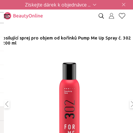
Získejte dárek k objednávce ...
Posilující sprej pro objem od kořínků Pump Me Up Spray č. 302
| 200 ml