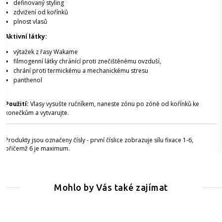
definovaný styling
zdvižení od kořínků
plnost vlasů
Aktivní látky:
výtažek z řasy Wakame
filmogenní látky chránící proti znečištěnému ovzduší,
chrání proti termickému a mechanickému stresu
panthenol
Použití:
Vlasy vysušte ručníkem, naneste zónu po zóně od kořínků ke
konečkům a vytvarujte.
Produkty jsou označeny čísly - první číslice zobrazuje sílu fixace 1-6,
přičemž 6 je maximum.
Mohlo by Vás také zajímat