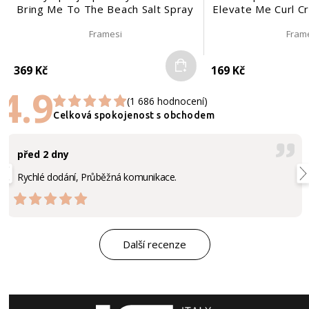
Bring Me To The Beach Salt Spray
Elevate Me Curl C
č. 223 | 150 ml
ml
Framesi
Fram
Do košíku
369 Kč
169 Kč
4.9
(1 686 hodnocení)
Celková spokojenost s obchodem
před 2 dny
Rychlé dodání, Průběžná komunikace.
Další recenze