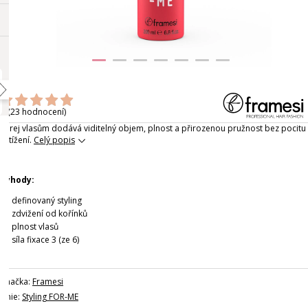
(23 hodnocení)
Sprej vlasům dodává viditelný objem, plnost a přirozenou pružnost bez pocitu
zatížení.
Celý popis
Výhody:
definovaný styling
zdvižení od kořínků
plnost vlasů
síla fixace 3 (ze 6)
Značka:
Framesi
Linie:
Styling FOR-ME