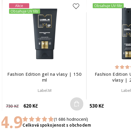
Akce
Obsahuje UV filtr
Obsahuje UV filtr
Fashion Edition gel na vlasy | 150
Fashion Edition 
ml
vlasy | 
Label.M
Labe
Do košíku
620 Kč
530 Kč
730 Kč
4.9
(1 686 hodnocení)
Celková spokojenost s obchodem