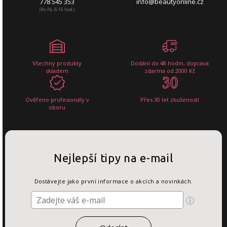
778 545 353
info@beautyonline.cz
(Po-Pá, 8-16 hod.)
Všechny produkty
Dodání do 48 hodin, doprava
skladem
zdarma od 2000 Kč
Ověřeno profesionály v
Přes 30 let zkušeností
oboru
Nejlepší tipy na e-mail
Dostávejte jako první informace o akcích a novinkách.