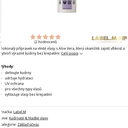
(2 hodnocení)
Dokonalý přípravek na vlnité vlasy s Aloe Vera, který okamžitě zajistí vlhkost a
vytvoří výrazné kudrny bez krepatění.
Celý popis
Výhody:
definujte kudrny
udržuje hydrataci
UV ochrana
pro všechny typy vlasů
vyhlazuje vlasy bez krepatění
Značka:
Label.M
Linie:
Kudrnaté & hladké vlasy
Kategorie:
Základ účesu