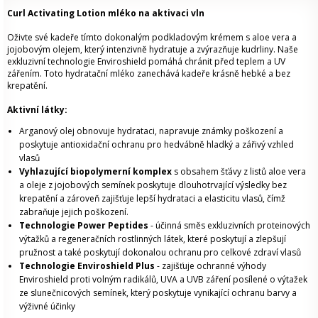
Curl Activating Lotion mléko na aktivaci vln
Oživte své kadeře tímto dokonalým podkladovým krémem s aloe vera a
jojobovým olejem, který intenzivně hydratuje a zvýrazňuje kudrliny. Naše
exkluzivní technologie Enviroshield pomáhá chránit před teplem a UV
zářením. Toto hydratační mléko zanechává kadeře krásně hebké a bez
krepatění.
Aktivní látky:
Arganový olej obnovuje hydrataci, napravuje známky poškození a
poskytuje antioxidační ochranu pro hedvábně hladký a zářivý vzhled
vlasů
Vyhlazující biopolymerní komplex
s obsahem šťávy z listů aloe vera
a oleje z jojobových semínek poskytuje dlouhotrvající výsledky bez
krepatění a zároveň zajišťuje lepší hydrataci a elasticitu vlasů, čímž
zabraňuje jejich poškození.
Technologie Power Peptides
- účinná směs exkluzivních proteinových
výtažků a regeneračních rostlinných látek, které poskytují a zlepšují
pružnost a také poskytují dokonalou ochranu pro celkové zdraví vlasů
Technologie Enviroshield Plus
- zajišťuje ochranné výhody
Enviroshield proti volným radikálů, UVA a UVB záření posílené o výtažek
ze slunečnicových semínek, který poskytuje vynikající ochranu barvy a
výživné účinky