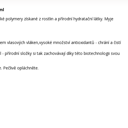
ml
é polymery získané z rostlin a přírodní hydratační látky. Myje
objem vlasových vláken,vysoké množství antioxidantů - chrání a čistí
- přírodní složky si tak zachovávají díky této biotechnologii svou
 Pečlivě opláchněte.