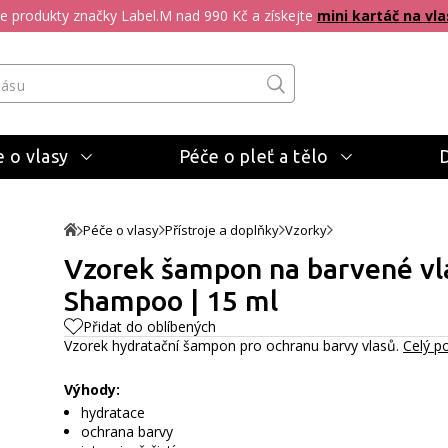
pte produkty značky Label.M nad 990 Kč a získejte
mini kartáč na vla
 o vlasy
Péče o pleť a tělo
Péče o vlasy
Přístroje a doplňky
Vzorky
Vzorek šampon na barvené vla
Shampoo | 15 ml
Přidat do oblíbených
Vzorek hydratační šampon pro ochranu barvy vlasů.
Celý p
Výhody:
hydratace
ochrana barvy