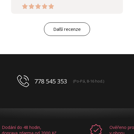
Další recenze
778 545 353
(Po-Pá, 8-16 hod.)
Dodání do 48 hodin,
Ověřeno pro
doprava zdarma od 2000 Kč
v oboru