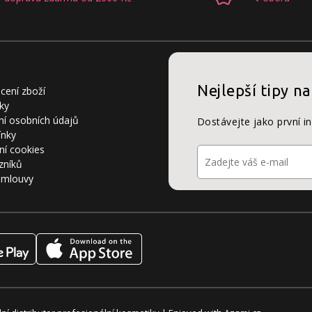
Nejlepší tipy na
cení zboží
ky
í osobních údajů
Dostávejte jako první i
ínky
ní cookies
zníků
smlouvy