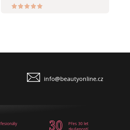
info@beautyonline.cz
fesionály
Přes 30 let
zkušeností