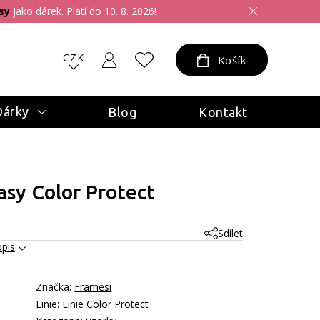
sy
jako dárek. Platí do 10. 8. 2026!
CZK
Košík
Dárky
Blog
Kontakt
sy Color Protect
Sdílet
opis
Značka:
Framesi
Linie:
Linie Color Protect