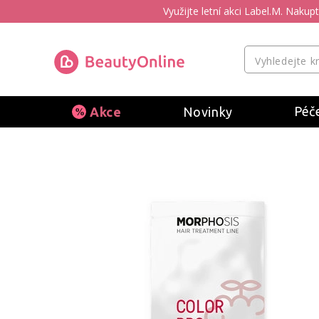
Využijte letní akci Label.M. Naku
Péče
Akce
Novinky