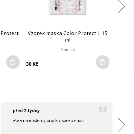
 Protect
Vzorek maska Color Protect | 15
ml
Framesi
Do košíku
Do košíku
30 Kč
před 2 týdny
vše v naprostém pořádku, spokojenost