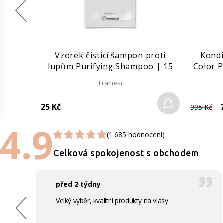
Vzorek čisticí šampon proti
Kondi
lupům Purifying Shampoo | 15
Color P
ml
Framesi
Do košíku
25 Kč
7
995 Kč
4.9
(1 685 hodnocení)
Celková spokojenost s obchodem
před 2 týdny
Velký výběr, kvalitní produkty na vlasy