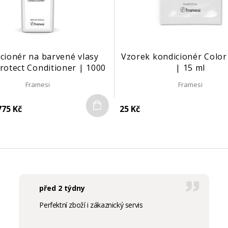
cionér na barvené vlasy
Vzorek kondicionér Color
rotect Conditioner | 1000
| 15 ml
ml
Framesi
Framesi
Do košíku
75 Kč
25 Kč
před 2 týdny
Perfektní zboží i zákaznický servis