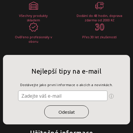
Všechny produkty
Dodání do 48 hodin, doprava
skladem
zdarma od 2000 Kč
Ověřeno profesionály v
Přes 30 let zkušeností
oboru
Nejlepší tipy na e-mail
Dostávejte jako první informace o akcích a novinkách.
Užitečné informace