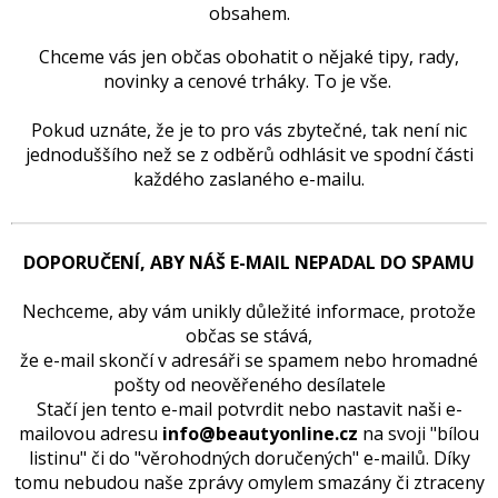
obsahem.
Chceme vás jen občas obohatit o nějaké tipy, rady,
novinky a cenové trháky. To je vše.
Pokud uznáte, že je to pro vás zbytečné, tak není nic
jednoduššího než se z odběrů odhlásit ve spodní části
každého zaslaného e-mailu.
DOPORUČENÍ, ABY NÁŠ E-MAIL NEPADAL DO SPAMU
Nechceme, aby vám unikly důležité informace, protože
občas se stává,
že e-mail skončí v adresáři se spamem nebo hromadné
pošty od neověřeného desílatele
Stačí jen tento e-mail potvrdit nebo nastavit
naši e-
mailovou adresu
info@beautyonline.cz
na svoji "bílou
listinu" či do "věrohodných doručených"
e-mailů. Díky
tomu nebudou naše zprávy omylem smazány či ztraceny