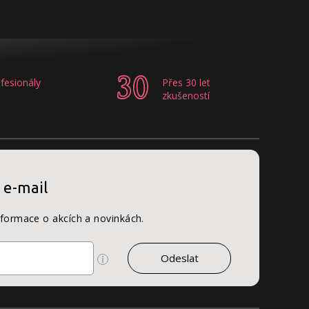
fesionály
Přes 30 let
zkušeností
 e-mail
nformace o akcích a novinkách.