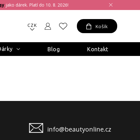
sy
jako dárek. Platí do 10. 8. 2026!
CZK
Košík
Dárky
Blog
Kontakt
info@beautyonline.cz