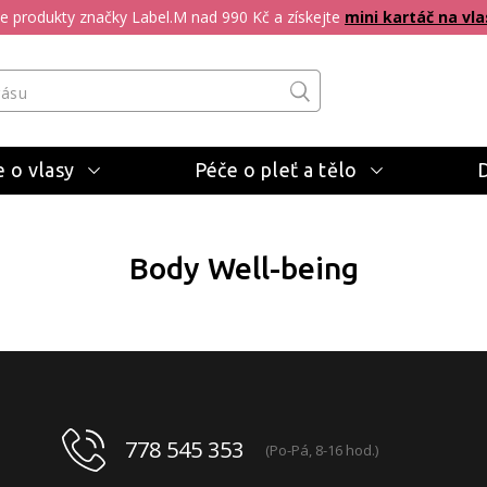
pte produkty značky Label.M nad 990 Kč a získejte
mini kartáč na vla
 o vlasy
Péče o pleť a tělo
Body Well-being
778 545 353
(Po-Pá, 8-16 hod.)