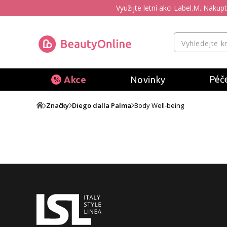
Využijte letní akci Label.M. Naku
Péče
Akce
Novinky
Značky
Diego dalla Palma
Body Well-being