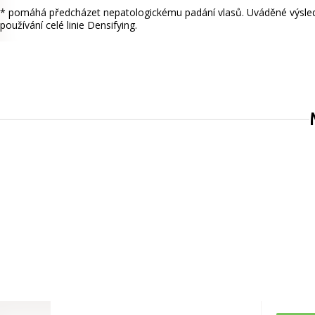
* pomáhá předcházet nepatologickému padání vlasů. Uváděné výsledk
používání celé linie Densifying.