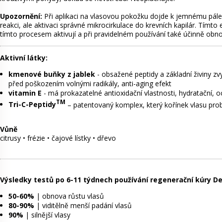
Upozornění:
Při aplikaci na vlasovou pokožku dojde k jemnému pálen
reakci, ale aktivaci správné mikrocirkulace do krevních kapilár. Tímto
tímto procesem aktivují a při pravidelném používání také účinně obno
Aktivní látky:
kmenové buňky z jablek
- obsažené peptidy a základní živiny zvy
před poškozením volnými radikály, anti-aging efekt
vitamin E
- má prokazatelné antioxidační vlastnosti, hydratační, oc
TM
Tri-C-Peptidy
– patentovaný komplex, který kořínek vlasu probud
Vůně
citrusy • frézie • čajové lístky • dřevo
Výsledky testů po 6-11 týdnech používání regenerační kúry D
50-60%
| obnova růstu vlasů
80-90%
| viditělně menší padání vlasů
90%
| silnější vlasy