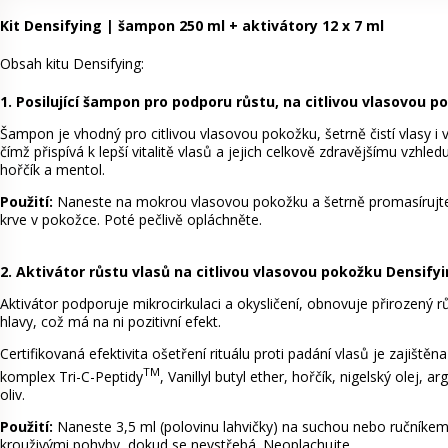
Kit Densifying | šampon 250 ml + aktivátory 12 x 7 ml
Obsah kitu Densifying:
1. Posilující šampon pro podporu růstu, na citlivou vlasovou
Šampon je vhodný pro citlivou vlasovou pokožku, šetrně čistí vlasy i
čímž přispívá k lepší vitalitě vlasů a jejich celkově zdravějšímu vzhl
hořčík a mentol.
Použití:
Naneste na mokrou vlasovou pokožku a šetrně promasírujte
krve v pokožce. Poté pečlivě opláchněte.
2. Aktivátor růstu vlasů na citlivou vlasovou pokožku Densifyi
Aktivátor podporuje mikrocirkulaci a okysličení, obnovuje přirozený r
hlavy, což má na ni pozitivní efekt.
Certifikovaná efektivita ošetření rituálu proti padání vlasů je zajišt
TM
komplex Tri-C-Peptidy
, Vanillyl butyl ether, hořčík, nigelský olej, 
oliv.
Použití:
Naneste 3,5 ml (polovinu lahvičky) na suchou nebo ručníkem
krouživými pohyby, dokud se nevstřebá. Neoplachujte.