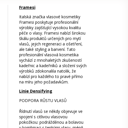
Framesi
Italská značka vlasové kosmetiky
Framesi poskytuje profesionální
výrobky zajišťující vysokou kvalitu
péče o vlasy. Framesi nabízí širokou
škálu produktů určených pro mytí
vlasů, jejich regeneraci a ošetření,
ale také styling a barvení. Tato
profesionální vlasová kosmetika
vychází z mnohaletých zkušeností
kadeřnic a kadeřníků a složení svých
výrobků zdokonalila natolik, že
nabízí pro každého to pravé přímo
na míru jeho požadavkům.
Linie Densifying
PODPORA RŮSTU VLASŮ
Řídnutí vlasů se někdy objevuje ve
spojení s citlivou vlasovou
pokožkou: podrážděnou a bolavou
v kombinaci s tenkými vlasy, méně