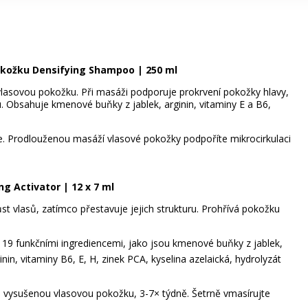
 pokožku Densifying Shampoo | 250 ml
 vlasovou pokožku. Při masáži podporuje prokrvení pokožky hlavy,
edu. Obsahuje kmenové buňky z jablek, arginin, vitaminy E a B6,
. Prodlouženou masáží vlasové pokožky podpoříte mikrocirkulaci
ng Activator | 12 x 7 ml
ůst vlasů, zatímco přestavuje jejich strukturu. Prohřívá pokožku
ěna 19 funkčními ingrediencemi, jako jsou kmenové buňky z jablek,
arginin, vitaminy B6, E, H, zinek PCA, kyselina azelaická, hydrolyzát
 vysušenou vlasovou pokožku, 3-7× týdně. Šetrně vmasírujte