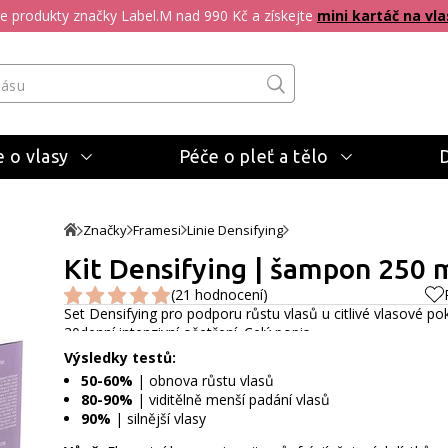
pte produkty značky Label.M nad 990 Kč a získejte
mini kartáč na vla
 o vlasy
Péče o pleť a tělo
Značky
Framesi
Linie Densifying
Kit Densifying | šampon 250 m
(21 hodnocení)
Set Densifying pro podporu růstu vlasů u citlivé vlasové po
30denní intenzivní ošetření.
Celý popis
Výsledky testů:
50-60%
| obnova růstu vlasů
80-90%
| viditělně menší padání vlasů
90%
| silnější vlasy