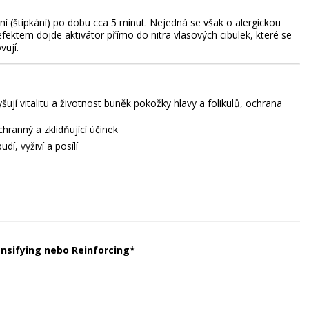
í (štipkání) po dobu cca 5 minut. Nejedná se však o alergickou
 efektem dojde aktivátor přímo do nitra vlasových cibulek, které se
vují.
šují vitalitu a životnost buněk pokožky hlavy a folikulů, ochrana
hranný a zklidňující účinek
í, vyživí a posílí
ensifying nebo Reinforcing*