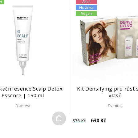
er
Akce
Novinka
Vegan
kační esence Scalp Detox
Kit Densifying pro růst 
Essence | 150 ml
vlasů
Framesi
Framesi
Do košíku
630 Kč
876 Kč