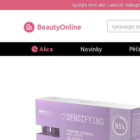
Využijte letní akci Label.M. Naku
Péče
Akce
Novinky