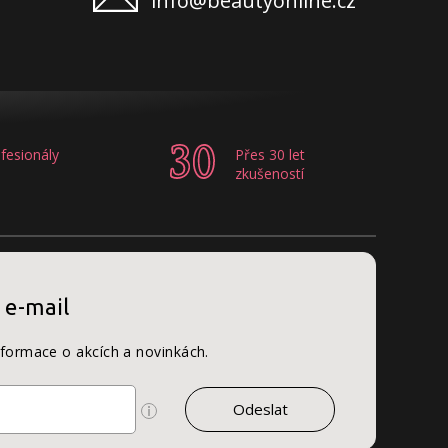
info@beautyonline.cz
fesionály
Přes 30 let
zkušeností
 e-mail
nformace o akcích a novinkách.