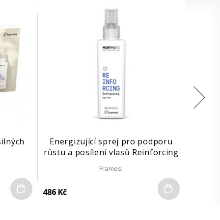
silných
Energizující sprej pro podporu
růstu a posílení vlasů Reinforcing
| 150 ml
Framesi
Do košíku
Do košíku
486 Kč