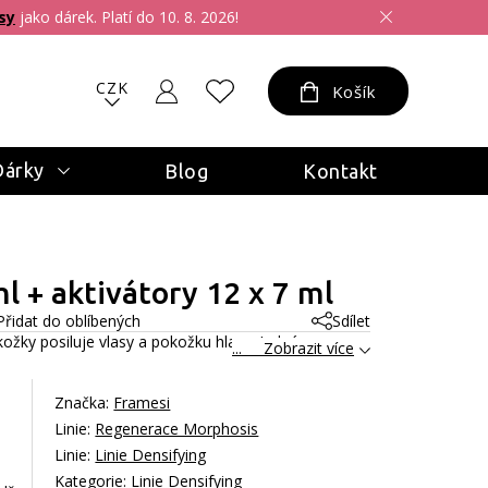
sy
jako dárek. Platí do 10. 8. 2026!
CZK
Košík
Dárky
Blog
Kontakt
l + aktivátory 12 x 7 ml
Přidat do oblíbených
Sdílet
kožky posiluje vlasy a pokožku hlavy. Jedná se o
... Zobrazit více
Značka:
Framesi
Linie:
Regenerace Morphosis
Linie:
Linie Densifying
Kategorie:
Linie Densifying