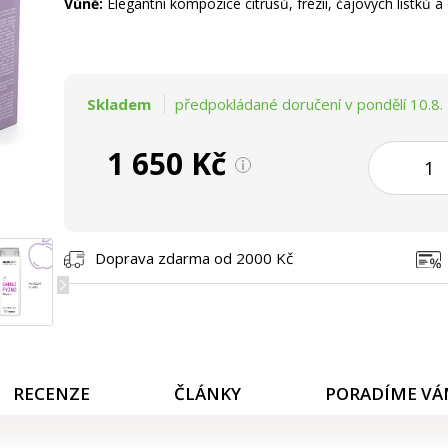
Vůně:
Elegantní kompozice citrusů, frézií, čajových lístků a
Skladem
předpokládané doručení v pondělí 10.8.
1 650 Kč
–
Doprava zdarma od 2000 Kč
RECENZE
ČLÁNKY
PORADÍME V