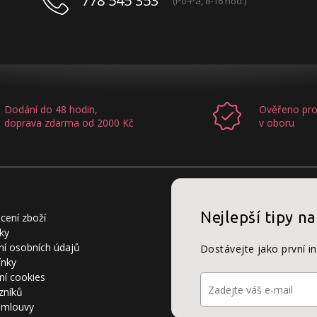
778 545 353
(Po-Pá, 8-16 hod.)
Dodání do 48 hodin,
Ověřeno pro
doprava zdarma od 2000 Kč
v oboru
Nejlepší tipy na
cení zboží
ky
í osobních údajů
Dostávejte jako první i
ínky
ní cookies
zníků
smlouvy