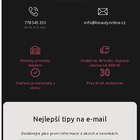
778 545 353
info@beautyonline.cz
(Po-Pá, 8-16 hod.)
Všechny produkty
Dodání do 48 hodin, doprava
skladem
zdarma od 2000 Kč
Ověřeno profesionály v
Přes 30 let zkušeností
oboru
Nejlepší tipy na e-mail
Dostávejte jako první informace o akcích a novinkách.