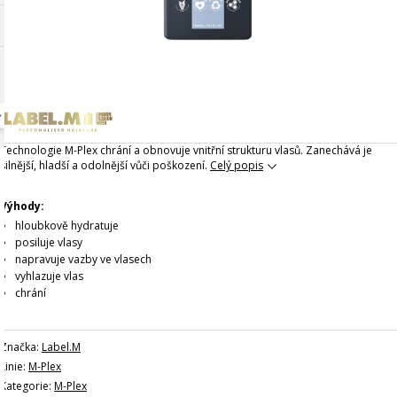
Technologie M-Plex chrání a obnovuje vnitřní strukturu vlasů. Zanechává je
silnější, hladší a odolnější vůči poškození.
Celý popis
Výhody:
hloubkově hydratuje
posiluje vlasy
napravuje vazby ve vlasech
vyhlazuje vlas
chrání
Značka:
Label.M
Linie:
M-Plex
Kategorie:
M-Plex