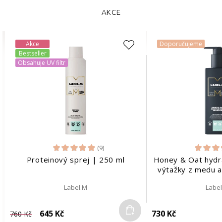
AKCE
Akce
Doporučujeme
Bestseller
Obsahuje UV filtr
(9)
Proteinový sprej | 250 ml
Honey & Oat hydr
výtažky z medu a
Label.M
Labe
Do košíku
645 Kč
730 Kč
760 Kč