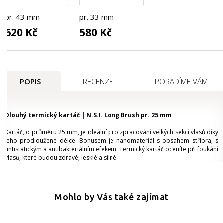
pr. 43 mm
pr. 33 mm
620 Kč
580 Kč
POPIS
RECENZE
PORADÍME VÁM
Dlouhý termický kartáč | N.S.I. Long Brush pr. 25 mm
Kartáč, o průměru 25 mm, je ideální pro zpracování velkých sekcí vlasů díky
jeho prodloužené délce. Bonusem je nanomateriál s obsahem stříbra, s
antistatickým a antibakteriálním efekem. Termický kartáč oceníte při foukání
vlasů, které budou zdravé, lesklé a silné.
Mohlo by Vás také zajímat