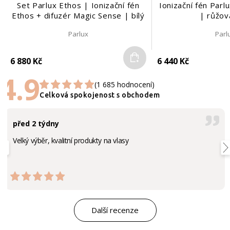
Set Parlux Ethos | Ionizační fén
Ionizační fén Par
Ethos + difuzér Magic Sense | bílý
| růžov
mat
Parlux
Parl
Do košíku
6 880 Kč
6 440 Kč
4.9
(1 685 hodnocení)
Celková spokojenost s obchodem
před 2 týdny
Velký výběr, kvalitní produkty na vlasy
Další recenze