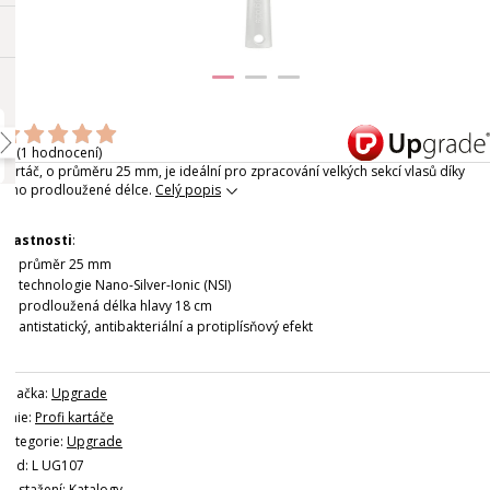
(1 hodnocení)
Kartáč, o průměru 25 mm, je ideální pro zpracování velkých sekcí vlasů díky
jeho prodloužené délce.
Celý popis
Vlastnosti
:
průměr 25 mm
technologie Nano-Silver-Ionic (NSI)
prodloužená délka hlavy 18 cm
antistatický, antibakteriální a protiplísňový efekt
Značka:
Upgrade
Linie:
Profi kartáče
Kategorie:
Upgrade
Kód: L UG107
Ke stažení:
Katalogy