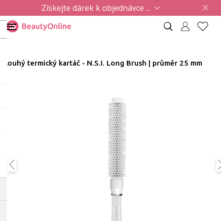
Získejte dárek k objednávce ...
Dlouhý termický kartáč - N.S.I. Long Brush | průměr 25 mm