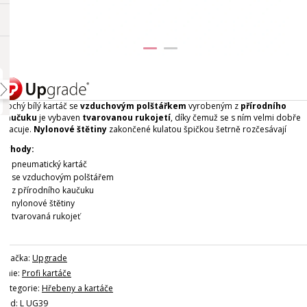
Plochý bílý kartáč se
vzduchovým polštářkem
vyrobeným z
přírodního
kaučuku
je vybaven
tvarovanou rukojetí
, díky čemuž se s ním velmi dobře
pracuje.
Nylonové štětiny
zakončené kulatou špičkou šetrně rozčesávají
dlouhé a křehké vlasy.
Celý popis
Výhody:
pneumatický kartáč
se vzduchovým polštářem
z přírodního kaučuku
nylonové štětiny
tvarovaná rukojeť
Značka:
Upgrade
Linie:
Profi kartáče
Kategorie:
Hřebeny a kartáče
Kód: L UG39