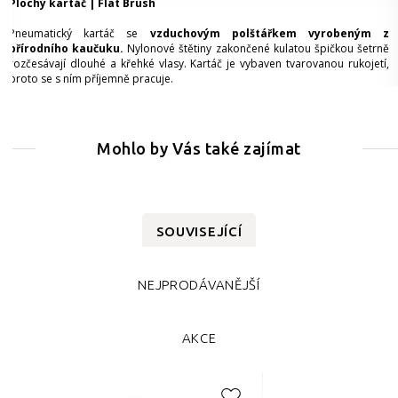
Plochý kartáč | Flat Brush
Pneumatický kartáč se
vzduchovým polštářkem vyrobeným z
přírodního kaučuku.
Nylonové štětiny zakončené kulatou špičkou šetrně
rozčesávají dlouhé a křehké vlasy. Kartáč je vybaven tvarovanou rukojetí,
proto se s ním příjemně pracuje.
Mohlo by Vás také zajímat
SOUVISEJÍCÍ
NEJPRODÁVANĚJŠÍ
AKCE