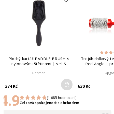
Plochý kartáč PADDLE BRUSH s
Trojúhelníkový te
nylonovými štětinami | vel. S
Red Angle | p
Denman
Upgr
Do košíku
374 Kč
630 Kč
4.9
(1 685 hodnocení)
Celková spokojenost s obchodem