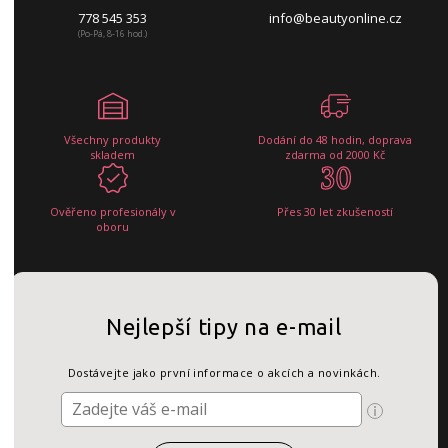
778 545 353
info@beautyonline.cz
(Po-Pá, 8-16 hod.)
Všechny produkty
Dodání do 48 hodin, doprava
skladem
zdarma od 2000 Kč
Ověřeno profesionály v
Přes 30 let zkušeností
oboru
Nejlepší tipy na e-mail
Dostávejte jako první informace o akcích a novinkách.