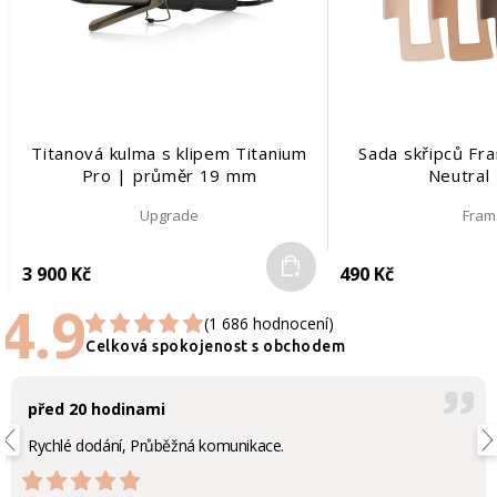
Titanová kulma s klipem Titanium
Sada skřipců Fr
Pro | průměr 19 mm
Neutral 
Upgrade
Fram
Do košíku
3 900 Kč
490 Kč
4.9
(1 686 hodnocení)
Celková spokojenost s obchodem
před 20 hodinami
Rychlé dodání, Průběžná komunikace.