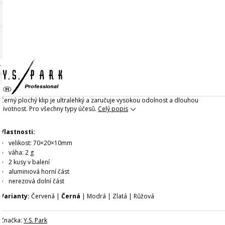
Černý plochý klip je ultralehký a zaručuje vysokou odolnost a dlouhou
životnost. Pro všechny typy účesů.
Celý popis
Vlastnosti:
velikost: 70×20×10mm
váha: 2 g
2 kusy v balení
aluminiová horní část
nerezová dolní část
Varianty:
Červená |
Černá
| Modrá | Zlatá | Růžová
Značka:
Y.S. Park