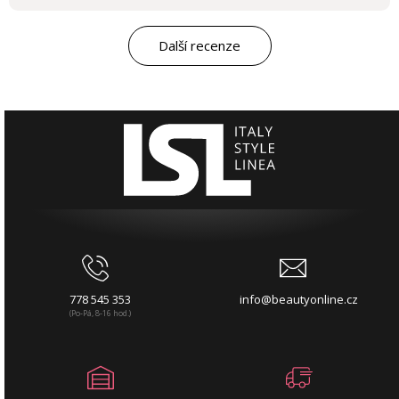
Další recenze
778 545 353
info@beautyonline.cz
(Po-Pá, 8-16 hod.)