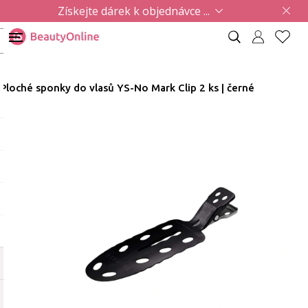
Získejte dárek k objednávce ...
Ploché sponky do vlasů YS-No Mark Clip 2 ks | černé