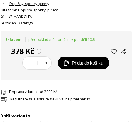
Linie:
Doplňky, sponky, pinety
Kategorie:
Doplňky, sponky, pinety
Kód: YS-MARK CLIP/1
Ke stažení:
Katalogy
Skladem
předpokládané doručení v pondělí 10.8.
378 Kč
–
+
Přidat do košíku
Doprava zdarma od 2000 Kč
Registrujte se
a získejte slevu 5% na první nákup
Další varianty