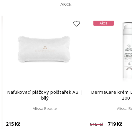
AKCE
Akce
Nafukovací plážový polštářek AB |
DermaCare krém E
bílý
200 
Alissa Beauté
Alissa 
215 Kč
719 Kč
816 Kč