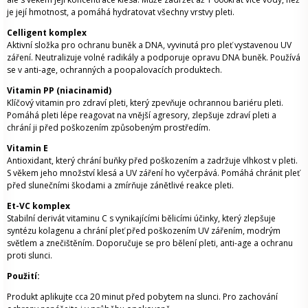
je její hmotnost, a pomáhá hydratovat všechny vrstvy pleti.
Celligent komplex
Aktivní složka pro ochranu buněk a DNA, vyvinutá pro pleť vystavenou UV
záření. Neutralizuje volné radikály a podporuje opravu DNA buněk. Používá
se v anti-age, ochranných a poopalovacích produktech.
Vitamin PP (niacinamid)
Klíčový vitamin pro zdraví pleti, který zpevňuje ochrannou bariéru pleti.
Pomáhá pleti lépe reagovat na vnější agresory, zlepšuje zdraví pleti a
chrání ji před poškozením způsobeným prostředím.
Vitamin E
Antioxidant, který chrání buňky před poškozením a zadržuje vlhkost v pleti.
S věkem jeho množství klesá a UV záření ho vyčerpává. Pomáhá chránit pleť
před slunečními škodami a zmírňuje zánětlivé reakce pleti.
Et-VC komplex
Stabilní derivát vitaminu C s vynikajícími bělicími účinky, který zlepšuje
syntézu kolagenu a chrání pleť před poškozením UV zářením, modrým
světlem a znečištěním. Doporučuje se pro bělení pleti, anti-age a ochranu
proti slunci.
Použití:
Produkt aplikujte cca 20 minut před pobytem na slunci. Pro zachování