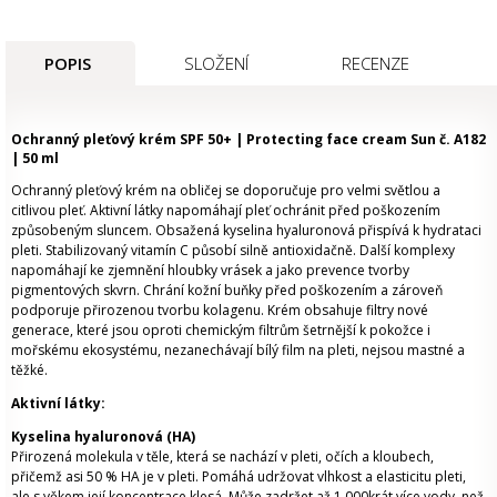
POPIS
SLOŽENÍ
RECENZE
Ochranný pleťový krém SPF 50+ | Protecting face cream Sun č. A182
| 50 ml
Ochranný pleťový krém na obličej se doporučuje pro velmi světlou a
citlivou pleť. Aktivní látky napomáhají pleť ochránit před poškozením
způsobeným sluncem. Obsažená kyselina hyaluronová přispívá k hydrataci
pleti. Stabilizovaný vitamín C působí silně antioxidačně. Další komplexy
napomáhají ke zjemnění hloubky vrásek a jako prevence tvorby
pigmentových skvrn. Chrání kožní buňky před poškozením a zároveň
podporuje přirozenou tvorbu kolagenu. K
rém obsahuje filtry nové
generace, které jsou oproti chemickým filtrům šetrnější k pokožce i
mořskému ekosystému, nezanechávají bílý film na pleti, nejsou mastné a
těžké.
Aktivní látky:
Kyselina hyaluronová (HA)
Přirozená molekula v těle, která se nachází v pleti, očích a kloubech,
přičemž asi 50 % HA je v pleti. Pomáhá udržovat vlhkost a elasticitu pleti,
ale s věkem její koncentrace klesá. Může zadržet až 1 000krát více vody, než