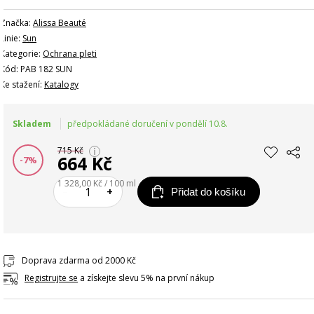
Značka:
Alissa Beauté
Linie:
Sun
Kategorie:
Ochrana pleti
Kód: PAB 182 SUN
Ke stažení:
Katalogy
Skladem
předpokládané doručení v pondělí 10.8.
715 Kč
664 Kč
-7%
1 328,00 Kč / 100 ml
–
+
Přidat do košíku
Doprava zdarma od 2000 Kč
Registrujte se
a získejte slevu 5% na první nákup