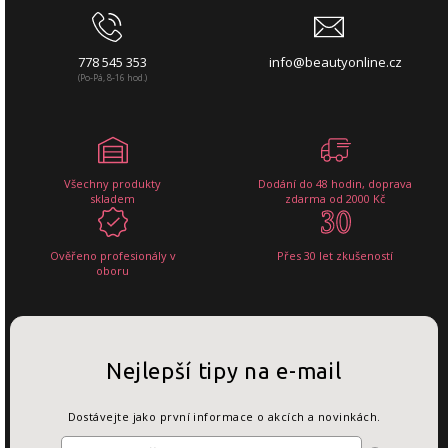
778 545 353
info@beautyonline.cz
(Po-Pá, 8-16 hod.)
Všechny produkty
Dodání do 48 hodin, doprava
skladem
zdarma od 2000 Kč
Ověřeno profesionály v
Přes 30 let zkušeností
oboru
Nejlepší tipy na e-mail
Dostávejte jako první informace o akcích a novinkách.