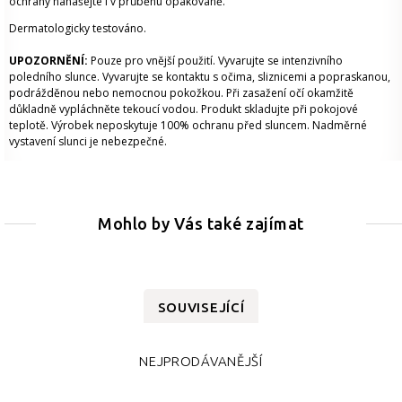
ochrany nanášejte i v průběhu opakovaně.
Dermatologicky testováno.
UPOZORNĚNÍ:
Pouze pro vnější použití. Vyvarujte se intenzivního
poledního slunce. Vyvarujte se kontaktu s očima, sliznicemi a popraskanou,
podrážděnou nebo nemocnou pokožkou. Při zasažení očí okamžitě
důkladně vypláchněte tekoucí vodou. Produkt skladujte při pokojové
teplotě. Výrobek neposkytuje 100% ochranu před sluncem. Nadměrné
vystavení slunci je nebezpečné.
Mohlo by Vás také zajímat
SOUVISEJÍCÍ
NEJPRODÁVANĚJŠÍ