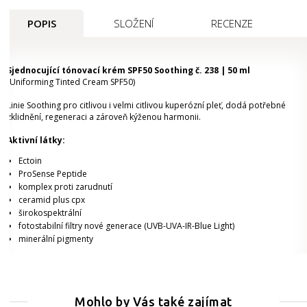
POPIS
SLOŽENÍ
RECENZE
Sjednocující tónovací krém SPF50 Soothing č. 238 | 50 ml
(Uniforming Tinted Cream SPF50)
Linie Soothing pro citlivou i velmi citlivou kuperózní pleť, dodá potřebné
zklidnění, regeneraci a zároveň kýženou harmonii.
Aktivní látky:
Ectoin
ProSense Peptide
komplex proti zarudnutí
ceramid plus cpx
širokospektrální
fotostabilní filtry nové generace (UVB-UVA-IR-Blue Light)
minerální pigmenty
Mohlo by Vás také zajímat