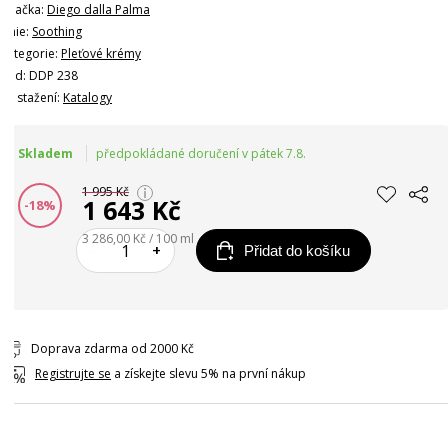
Značka:
Diego dalla Palma
Linie:
Soothing
Kategorie:
Pleťové krémy
Kód: DDP 238
Ke stažení:
Katalogy
Skladem
předpokládané doručení v pátek 7.8.
1 995 Kč
1 643 Kč
-18%
3 286,00 Kč / 100 ml
–
+
Přidat do košíku
Doprava zdarma od 2000 Kč
Registrujte se
a získejte slevu 5% na první nákup