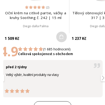
(2)
Oční krém na citlivé partie, váčky a
Tělový obnovující 
kruhy Soothing č. 242 | 15 ml
317 | 3
Diego dalla Palma
Diego dal
Do košíku
1 509 Kč
1 237 Kč
4.9
(1 685 hodnocení)
Celková spokojenost s obchodem
před 2 týdny
Velký výběr, kvalitní produkty na vlasy