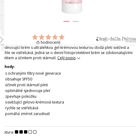
(5 hodnocení)
Sjednocující krém s ultralehkou gel-krémovou texturou dodá pleti svěžest a
rychle se vstřebává. Jedná se o denní fotoprotektivní krém se zdokonalujícími
efektem a účinkem proti stárnutí.
Celý popis
Výhody:
s ochranými filtry nové generace
obsahuje SPF50
účinek proti stárnutí pleti
optimálně sjednocuje pleť
zpevňuje pokožku
osvěžující gelovo-krémová textura
rychle se vstřebává
pomáhá zmírnit zarudnutí
Textura: