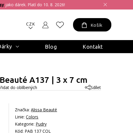
sy
jako dárek. Platí do 10. 8. 2026!
CZK
Košík
Dárky
Blog
Kontakt
 Beauté A137 | 3 x 7 cm
řidat do oblíbených
Sdílet
Značka:
Alissa Beauté
Linie:
Colors
Kategorie:
Pudry
Kód: PAB 137 COL