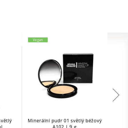
Vegan
větlý
Minerální pudr 01 světlý béžový
l
A102 | 9 g