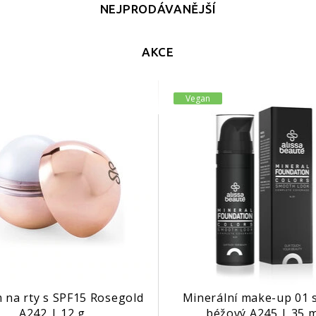
NEJPRODÁVANĚJŠÍ
AKCE
Vegan
 na rty s SPF15 Rosegold
Minerální make-up 01 s
A242 | 12 g
béžový A245 | 35 m