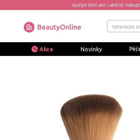
Využijte letní akci Label.M. Naku
Péče
Akce
Novinky