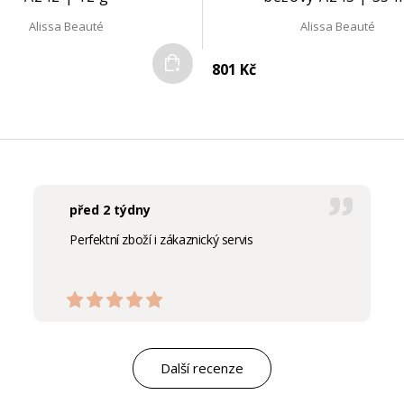
Alissa Beauté
Alissa Beauté
Do košíku
801 Kč
před 2 týdny
Perfektní zboží i zákaznický servis
Další recenze