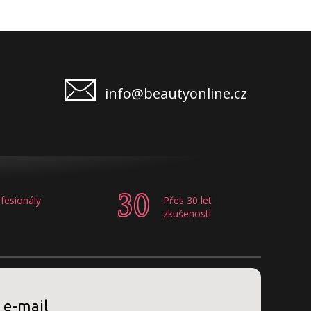
info@beautyonline.cz
fesionály
Přes 30 let
zkušeností
 e-mail