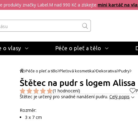
pte produkty značky Label.M nad 990 Kč a získejte
mini kartáč na vla
 o vlasy
Péče o pleť a tělo
Péče o pleť a tělo
Pleťová kosmetika
Dekorativa
Pudry
Štětec na pudr s logem Alissa
(1 hodnocení)
P
Štětec je určený pro snadné nanášení pudru.
Celý popis
Rozměr:
3 x 7 cm