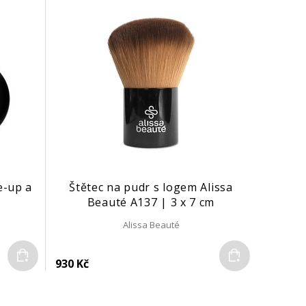
e-up a
Štětec na pudr s logem Alissa
Beauté A137 | 3 x 7 cm
Alissa Beauté
Do košíku
Do košíku
930 Kč