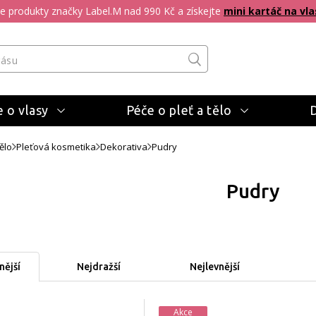
pte produkty značky Label.M nad 990 Kč a získejte
mini kartáč na vla
 o vlasy
Péče o pleť a tělo
ělo
Pleťová kosmetika
Dekorativa
Pudry
Pudry
ější
Nejdražší
Nejlevnější
Akce