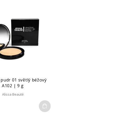
 pudr 01 světlý béžový
A102 | 9 g
Alissa Beauté
Do košíku