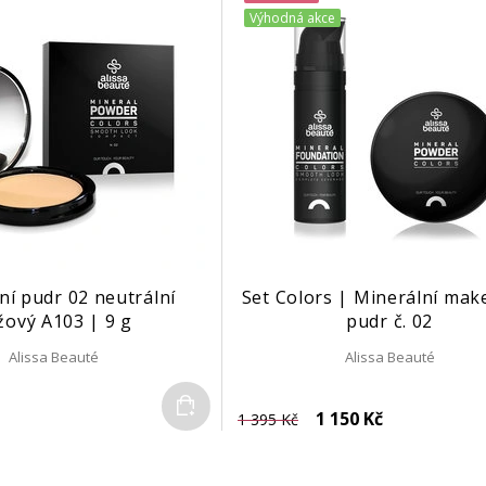
Výhodná akce
ní pudr 02 neutrální
Set Colors | Minerální mak
žový A103 | 9 g
pudr č. 02
Alissa Beauté
Alissa Beauté
Do košíku
1 150 Kč
1 395 Kč