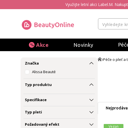
Využijte letní akci Label.M. Naku
Péče
Akce
Novinky
Péče o pleť a t
Značka
Alissa Beauté
Typ produktu
Specifikace
Nejprodávan
Typ pleti
Požadovaný efekt
Vegan