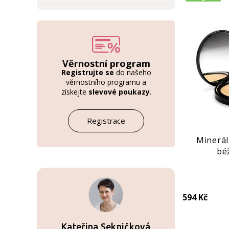
Věrnostní program
Registrujte se
do našeho
věrnostního programu a
získejte
slevové poukazy
.
Registrace
Minerál
bé
594 Kč
Kateřina Sekničková