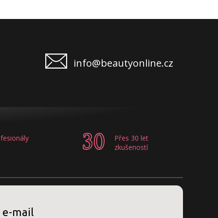
info@beautyonline.cz
fesionály
Přes 30 let
zkušeností
 e-mail