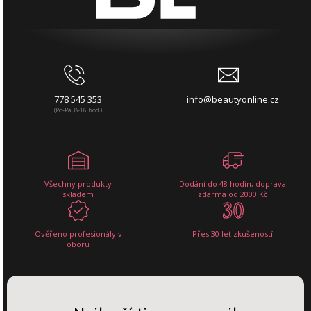
778 545 353
info@beautyonline.cz
(Po-Pá, 8-16 hod.)
Všechny produkty
Dodání do 48 hodin, doprava
skladem
zdarma od 2000 Kč
Ověřeno profesionály v
Přes 30 let zkušeností
oboru