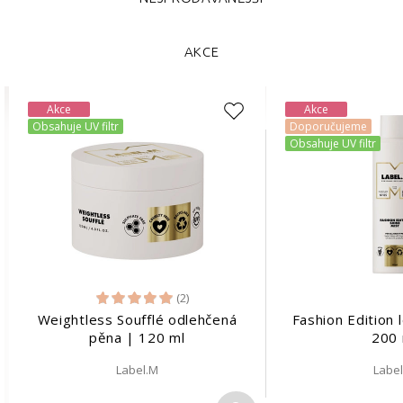
AKCE
Akce
Akce
Obsahuje UV filtr
Doporučujeme
Obsahuje UV filtr
(2)
Weightless Soufflé odlehčená
Fashion Edition 
pěna | 120 ml
200 
Label.M
Labe