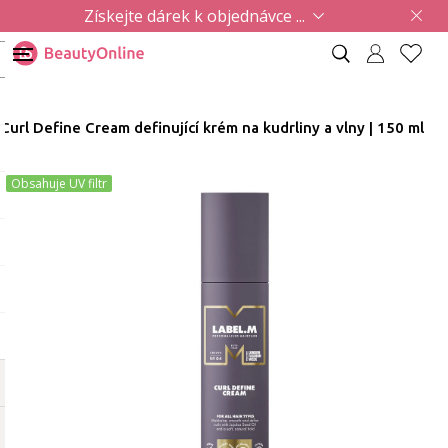
Získejte dárek k objednávce ...
Curl Define Cream definující krém na kudrliny a vlny | 150 ml
Obsahuje UV filtr