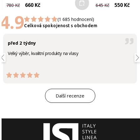
Do košíku
660 Kč
550 Kč
780 Kč
645 Kč
4.9
(1 685 hodnocení)
Celková spokojenost s obchodem
před 2 týdny
Velký výběr, kvalitní produkty na vlasy
Další recenze