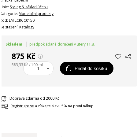
Značka:
Label.M
Linie:
Styling & základ účesu
Kategorie:
Modelační produkty
Kód: LM LCRCC0150
Ke stažení:
Katalogy
Skladem
předpokládané doručení v úterý 11.8.
875 Kč
583,33 Kč / 100 ml
–
+
Přidat do košíku
Doprava zdarma od 2000 Kč
Registrujte se
a získejte slevu 5% na první nákup