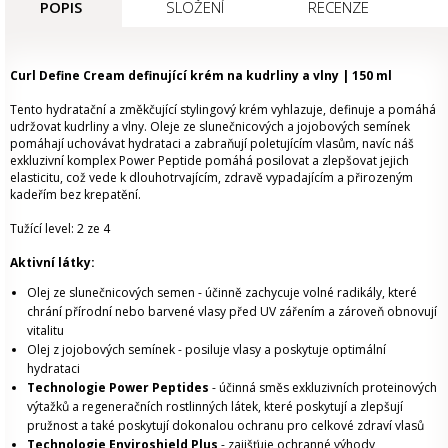
POPIS
SLOŽENÍ
RECENZE
Curl Define Cream definující krém na kudrliny a vlny | 150 ml
Tento hydratační a změkčující stylingový krém vyhlazuje, definuje a pomáhá
udržovat kudrliny a vlny. Oleje ze slunečnicových a jojobových semínek
pomáhají uchovávat hydrataci a zabraňují poletujícím vlasům, navíc náš
exkluzivní komplex Power Peptide pomáhá posilovat a zlepšovat jejich
elasticitu, což vede k dlouhotrvajícím, zdravě vypadajícím a přirozeným
kadeřím bez krepatění.
Tužící level: 2 ze 4
Aktivní látky:
Olej ze slunečnicových semen - účinně zachycuje volné radikály, které
chrání přírodní nebo barvené vlasy před UV zářením a zároveň obnovují
vitalitu
Olej z jojobových semínek - posiluje vlasy a poskytuje optimální
hydrataci
Technologie Power Peptides
- účinná směs exkluzivních proteinových
výtažků a regeneračních rostlinných látek, které poskytují a zlepšují
pružnost a také poskytují dokonalou ochranu pro celkové zdraví vlasů
Technologie Enviroshield Plus
- zajišťuje ochranné výhody