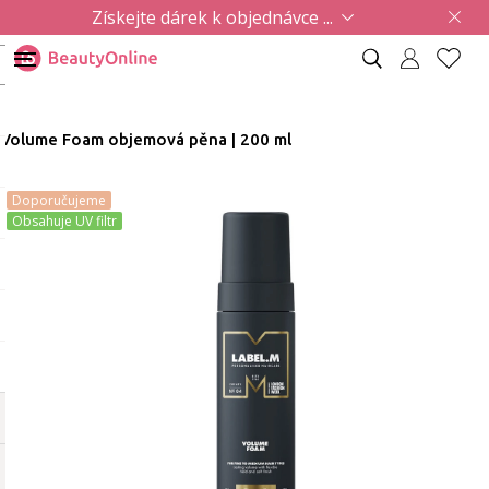
Získejte dárek k objednávce ...
Volume Foam objemová pěna | 200 ml
Doporučujeme
Obsahuje UV filtr