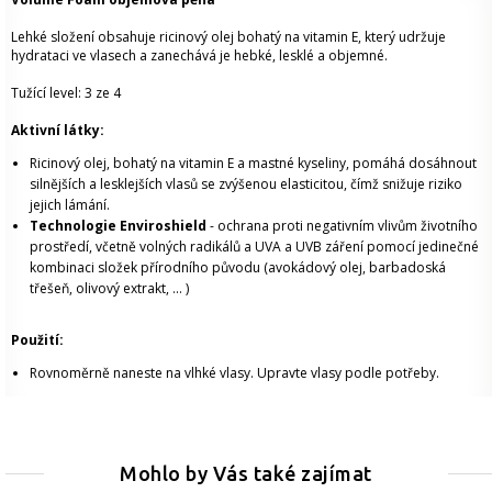
Lehké složení obsahuje ricinový olej bohatý na vitamin E, který udržuje
hydrataci ve vlasech a zanechává je hebké, lesklé a objemné.
Tužící level: 3 ze 4
Aktivní látky:
Ricinový olej, bohatý na vitamin E a mastné kyseliny, pomáhá dosáhnout
silnějších a lesklejších vlasů se zvýšenou elasticitou, čímž snižuje riziko
jejich lámání.
Technologie Enviroshield
- ochrana proti negativním vlivům životního
prostředí, včetně volných radikálů a UVA a UVB záření pomocí jedinečné
kombinaci složek přírodního původu (avokádový olej, barbadoská
třešeň, olivový extrakt, ... )
Použití:
Rovnoměrně naneste na vlhké vlasy. Upravte vlasy podle potřeby.
Mohlo by Vás také zajímat