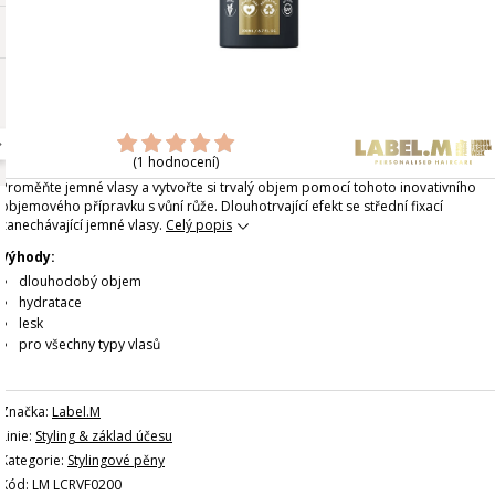
(1 hodnocení)
Proměňte jemné vlasy a vytvořte si trvalý objem pomocí tohoto inovativního
objemového přípravku s vůní růže. Dlouhotrvající efekt se střední fixací
zanechávající jemné vlasy.
Celý popis
Výhody:
dlouhodobý objem
hydratace
lesk
pro všechny typy vlasů
Značka:
Label.M
Linie:
Styling & základ účesu
Kategorie:
Stylingové pěny
Kód: LM LCRVF0200