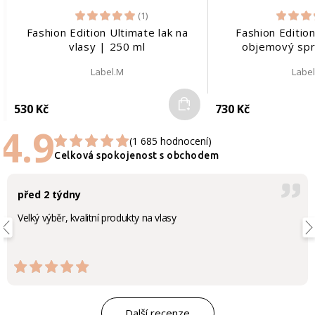
(1)
Fashion Edition Ultimate lak na
Fashion Edition
vlasy | 250 ml
objemový spr
Label.M
Labe
Do košíku
530 Kč
730 Kč
4.9
(1 685 hodnocení)
Celková spokojenost s obchodem
před 2 týdny
Velký výběr, kvalitní produkty na vlasy
Další recenze