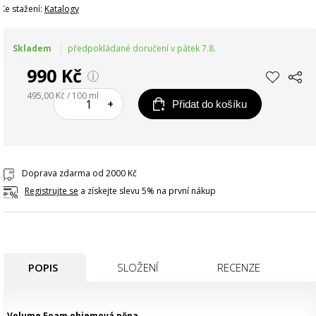
Ke stažení:
Katalogy
Skladem
předpokládané doručení v pátek 7.8.
990 Kč
495,00 Kč / 100 ml
–
+
Přidat do košíku
Doprava zdarma od 2000 Kč
Registrujte se
a získejte slevu 5% na první nákup
POPIS
SLOŽENÍ
RECENZE
Volume Foam objemová pěna