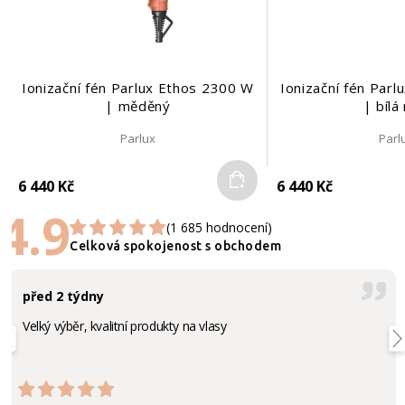
Ionizační fén Parlux Ethos 2300 W
Ionizační fén Par
| měděný
| bílá
Parlux
Parl
Do košíku
6 440 Kč
6 440 Kč
4.9
(1 685 hodnocení)
Celková spokojenost s obchodem
před 2 týdny
Velký výběr, kvalitní produkty na vlasy