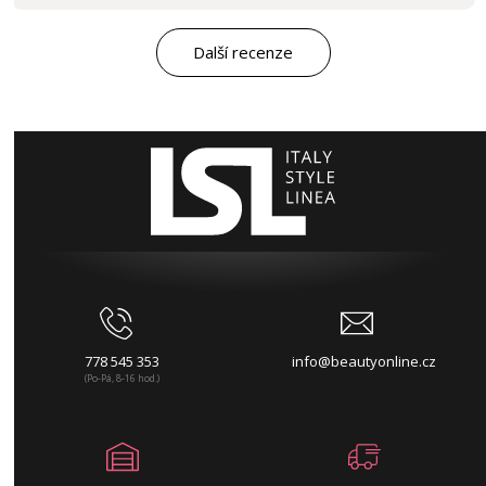
Další recenze
778 545 353
info@beautyonline.cz
(Po-Pá, 8-16 hod.)