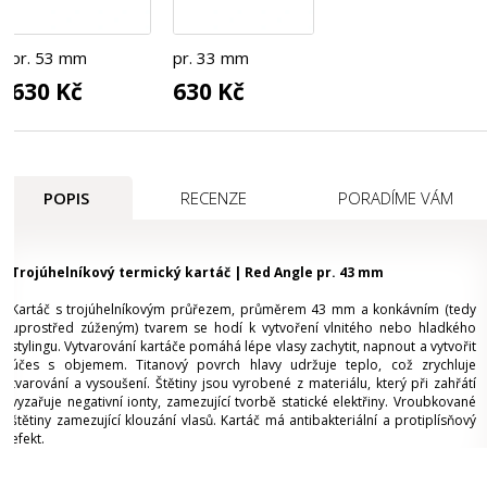
pr. 53 mm
pr. 33 mm
630 Kč
630 Kč
POPIS
RECENZE
PORADÍME VÁM
Trojúhelníkový termický kartáč | Red Angle pr. 43 mm
Kartáč s trojúhelníkovým průřezem, průměrem 43 mm a konkávním (tedy
uprostřed zúženým) tvarem se hodí k vytvoření vlnitého nebo hladkého
stylingu. Vytvarování kartáče pomáhá lépe vlasy zachytit, napnout a vytvořit
účes s objemem. Titanový povrch hlavy udržuje teplo, což zrychluje
tvarování a vysoušení. Štětiny jsou vyrobené z materiálu, který při zahřátí
vyzařuje negativní ionty, zamezující tvorbě statické elektřiny. Vroubkované
štětiny zamezující klouzání vlasů. Kartáč má antibakteriální a protiplísňový
efekt.