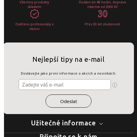
Všechny produkty
Dodání do 48 hodin, doprava
skladem
zdarma od 2000 Kč
Ověřeno profesionály v
Přes 30 let zkušeností
oboru
Nejlepší tipy na e-mail
Dostávejte jako první informace o akcích a novinkách.
Užitečné informace
Připojte se k nám