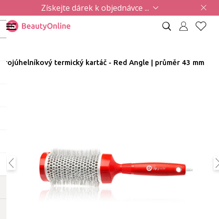
Získejte dárek k objednávce ...
Trojúhelníkový termický kartáč - Red Angle | průměr 43 mm