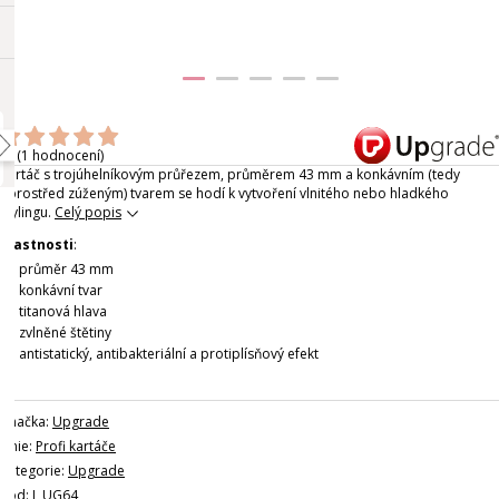
(1 hodnocení)
Kartáč s trojúhelníkovým průřezem, průměrem 43 mm a konkávním (tedy
uprostřed zúženým) tvarem se hodí k vytvoření vlnitého nebo hladkého
stylingu.
Celý popis
Vlastnosti
:
průměr 43 mm
konkávní tvar
titanová hlava
zvlněné štětiny
antistatický, antibakteriální a protiplísňový efekt
Značka:
Upgrade
Linie:
Profi kartáče
Kategorie:
Upgrade
Kód: L UG64