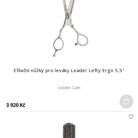
Efilační nůžky pro leváky Leader Lefty Ergo 5,5"
Leader Cam
Do
3 920 Kč