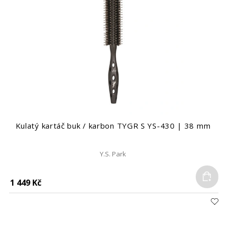
Kulatý kartáč buk / karbon TYGR S YS-430 | 38 mm
Y.S. Park
Do
1 449 Kč