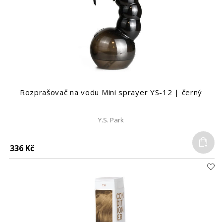
Rozprašovač na vodu Mini sprayer YS-12 | černý
Y.S. Park
Do
336 Kč