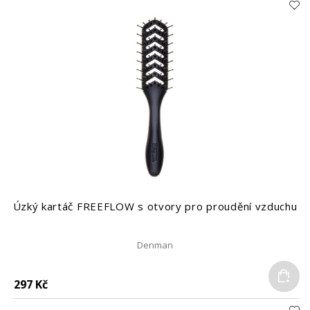
Úzký kartáč FREEFLOW s otvory pro proudění vzduchu
Denman
Do
297 Kč