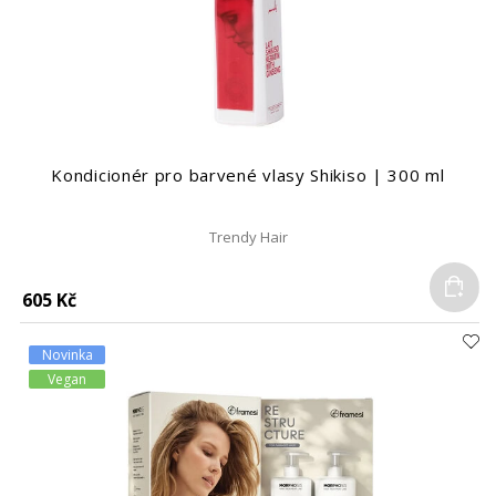
Kondicionér pro barvené vlasy Shikiso | 300 ml
Trendy Hair
Do
605 Kč
Novinka
Vegan