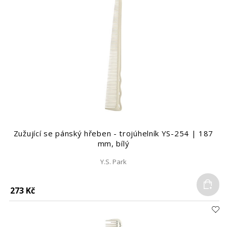
Zužující se pánský hřeben - trojúhelník YS-254 | 187
mm, bílý
Y.S. Park
Do
273 Kč