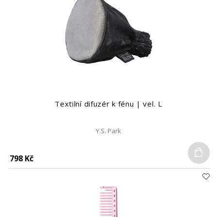
Textilní difuzér k fénu | vel. L
Y.S. Park
Do
798 Kč