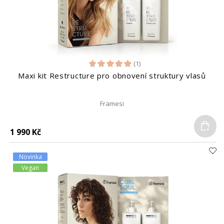
(1)
Maxi kit Restructure pro obnovení struktury vlasů
Framesi
Do
1 990 Kč
Novinka
Vegan