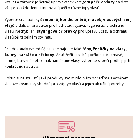
vitalitu a zároveň je šetrně upravovat? V kategorii
péče o vlasy
najdete
vše pro každodenní i intenzivní péči o různé typy vlasů.
Vyberte si z nabídky
šamponů, kondicionérů, masek, vlasových sér,
olejů
a dalších produktů pro hydrataci, výživu, regeneraci a ochranu
vlasů. Nechybí ani
stylingové přípravky
pro úpravu účesu a ochranu
vlasů při tepelném stylingu.
Pro dokonalý vzhled účesu zde najdete také
fé­ny, žehličky na vlasy,
kulmy, kartáče a hřebeny
. Ať už řešíte suché, poškozené, lámavé,
jemné, barvené nebo jinak namáhané vlasy, vyberete si péči podle jejich
konkrétních potřeb.
Pokud si nejste jistí, jaké produkty zvolit, rádi vám poradíme s výběrem
vlasové kosmetiky vhodné pro váš typ vlasů a jejich aktuální potřeby.