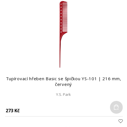
Tupírovací hřeben Basic se špičkou YS-101 | 216 mm,
červený
Y.S. Park
Do
273 Kč