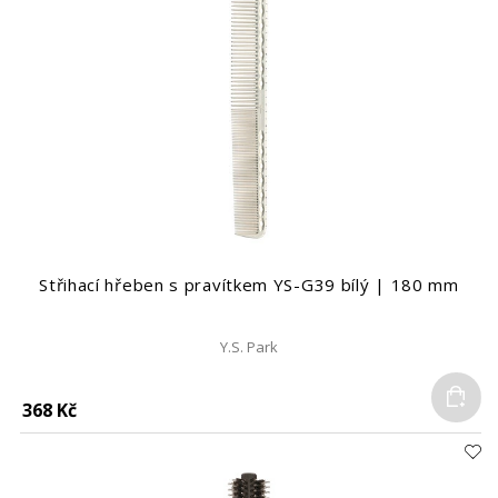
Střihací hřeben s pravítkem YS-G39 bílý | 180 mm
Y.S. Park
Do
368 Kč