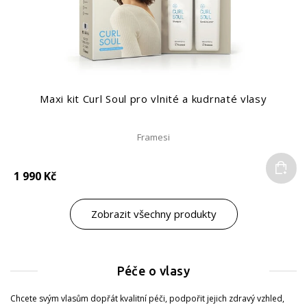
Maxi kit Curl Soul pro vlnité a kudrnaté vlasy
Framesi
Do
1 990 Kč
Zobrazit všechny produkty
Péče o vlasy
Chcete svým vlasům dopřát kvalitní péči, podpořit jejich zdravý vzhled,