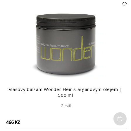
Vlasový balzám Wonder Fleir s arganovým olejem |
500 ml
Gestil
Do
466 Kč