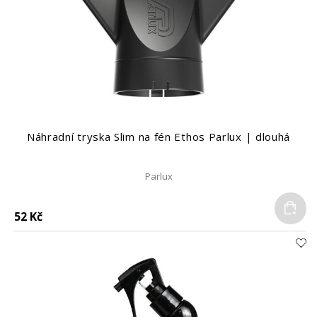
Náhradní tryska Slim na fén Ethos Parlux | dlouhá
Parlux
Do
52 Kč