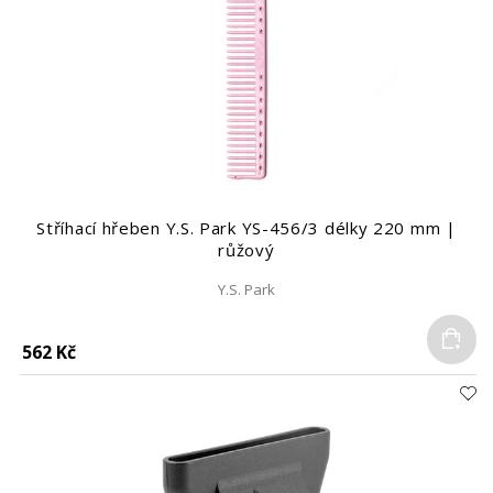
Stříhací hřeben Y.S. Park YS-456/3 délky 220 mm |
růžový
Y.S. Park
Do
562 Kč