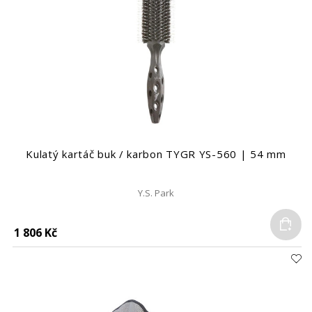
Kulatý kartáč buk / karbon TYGR YS-560 | 54 mm
Y.S. Park
Do
1 806 Kč