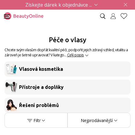
Získejte dárek k objednávce ...
Péče o vlasy
Chcete svým vlasům dopřát kvalitní péči, podpořit jejich zdravý vzhled, vitalitu a
zároveň je šetrně upravovat? V katego...
Celý popis
Vlasová kosmetika
Přístroje a doplňky
Řešení problémů
Filtr
Nejprodávanější