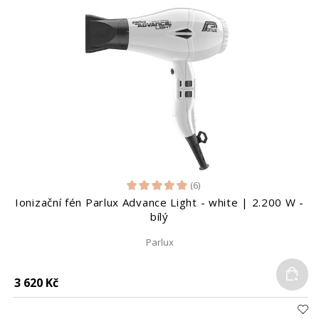
(6)
Ionizační fén Parlux Advance Light - white | 2.200 W -
bílý
Parlux
Do
3 620 Kč