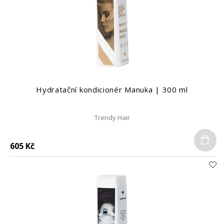
Hydratační kondicionér Manuka | 300 ml
Trendy Hair
Do
605 Kč