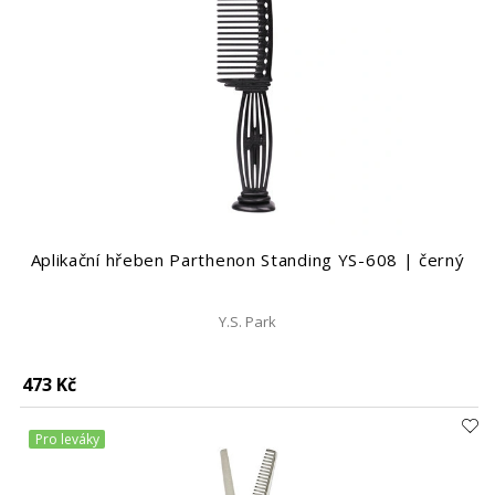
Aplikační hřeben Parthenon Standing YS-608 | černý
Y.S. Park
473 Kč
Pro leváky