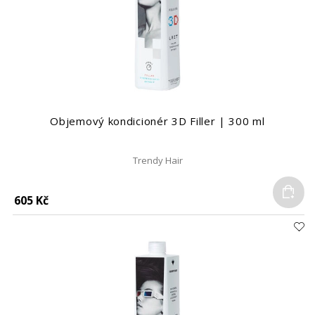
Objemový kondicionér 3D Filler | 300 ml
Trendy Hair
Do
605 Kč