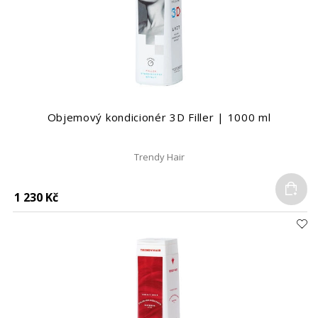
Objemový kondicionér 3D Filler | 1000 ml
Trendy Hair
Do
1 230 Kč