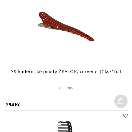
YS-kadeřnické pinety ŽRALOK, červené |2ks/1bal
Y.S. Park
Do
294 Kč