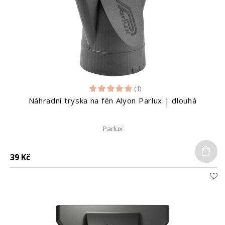
(1)
Náhradní tryska na fén Alyon Parlux | dlouhá
Parlux
Do
39 Kč