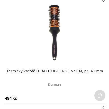
Termický kartáč HEAD HUGGERS | vel. M, pr. 43 mm
Denman
Do
484 Kč