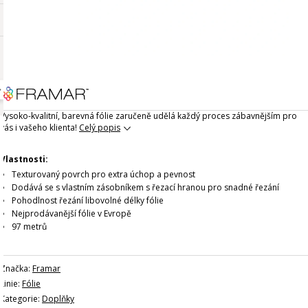
Vysoko-kvalitní, barevná fólie zaručeně udělá každý proces zábavnějším pro
vás i vašeho klienta!
Celý popis
Vlastnosti:
Texturovaný povrch pro extra úchop a pevnost
Dodává se s vlastním zásobníkem s řezací hranou pro snadné řezání
Pohodlnost řezání libovolné délky fólie
Nejprodávanější fólie v Evropě
97 metrů
Značka:
Framar
Linie:
Fólie
Kategorie:
Doplňky