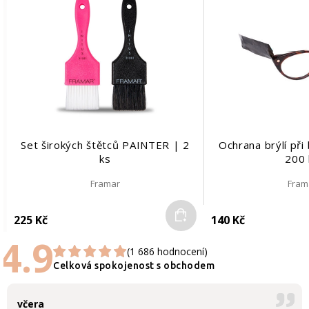
Set širokých štětců PAINTER | 2
Ochrana brýlí při
ks
200 
Framar
Fram
Do košíku
225 Kč
140 Kč
4.9
(1 686 hodnocení)
Celková spokojenost s obchodem
včera