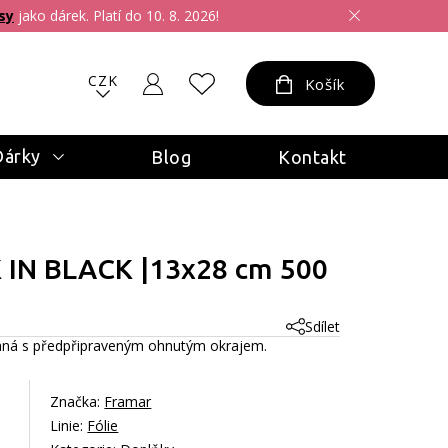
sy
jako dárek. Platí do 10. 8. 2026!
CZK
Košík
Dárky
Blog
Kontakt
K IN BLACK |13x28 cm 500
Sdílet
íhaná s předpřipraveným ohnutým okrajem.
Značka:
Framar
Linie:
Fólie