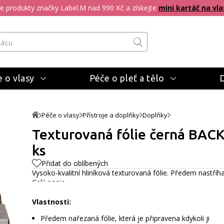
pte produkty značky Label.M nad 990 Kč a získejte
mini kartáč na vla
 o vlasy
Péče o pleť a tělo
Péče o vlasy
Přístroje a doplňky
Doplňky
Texturovaná fólie černá BAC
ks
Přidat do oblíbených
Vysoko-kvalitní hliníková texturovaná fólie. Předem nastř
Celý popis
Vlastnosti:
Předem nařezaná fólie, která je připravena kdykoli ji