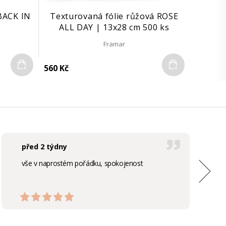
 BACK IN
Texturovaná fólie růžová ROSE
m
ALL DAY | 13x28 cm 500 ks
Framar
Do košíku
Do košíku
560 Kč
před 2 týdny
vše v naprostém pořádku, spokojenost