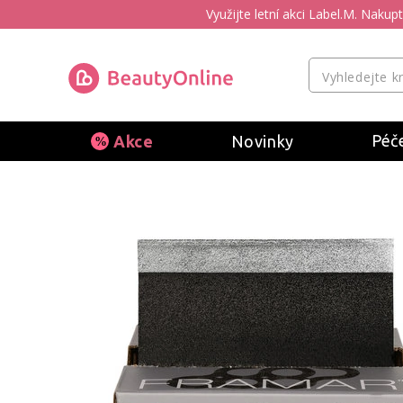
Využijte letní akci Label.M. Naku
Péče
Akce
Novinky