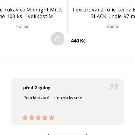
vé rukavice Midnight Mitts
Texturovaná fólie černá
né 100 ks | velikost M
BLACK | role 97 
Framar
Framar
Do košíku
440 Kč
před 2 týdny
Perfektní zboží i zákaznický servis