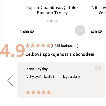
Pojízdný bambusový stolek
Nitrilo
Bamboo Trolley
čer
Framar
Do košíku
3 400 Kč
420 Kč
4.9
(1 685 hodnocení)
Celková spokojenost s obchodem
před 2 týdny
Velký výběr, kvalitní produkty na vlasy