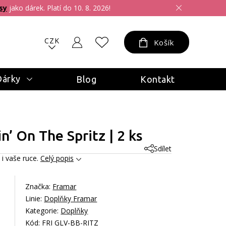
sy
jako dárek. Platí do 10. 8. 2026!
CZK
Košík
Dárky
Blog
Kontakt
n’ On The Spritz | 2 ks
Sdílet
 i vaše ruce.
Celý popis
Značka:
Framar
Linie:
Doplňky Framar
Kategorie:
Doplňky
Kód: FRI GLV-BB-RITZ