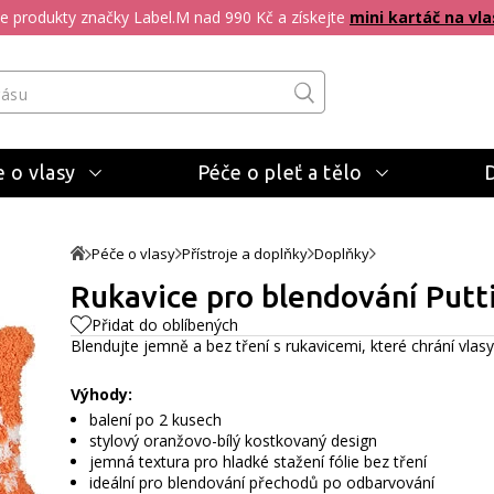
pte produkty značky Label.M nad 990 Kč a získejte
mini kartáč na vla
 o vlasy
Péče o pleť a tělo
Péče o vlasy
Přístroje a doplňky
Doplňky
Rukavice pro blendování Putti
Přidat do oblíbených
Blendujte jemně a bez tření s rukavicemi, které chrání vlasy
Výhody:
balení po 2 kusech
stylový oranžovo-bílý kostkovaný design
jemná textura pro hladké stažení fólie bez tření
ideální pro blendování přechodů po odbarvování