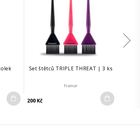
tolek
Set štětců TRIPLE THREAT | 3 ks
Framar
Do košíku
Do košíku
200 Kč