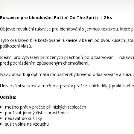
Rukavice pro blendování Puttin’ On The Spritz | 2 ks
Objevte revoluční rukavice pro blendování s jemnou texturou, které p
Tyto oranžovo-bílé kostkované rukavice v balení po dvou kusech jsou na
poškození vlasů.
Ideální pro vytváření přirozených přechodů po odbarvování – rukavice
před podrážděním způsobeným chemikáliemi.
Navíc absorbují optimální množství zbytkového odbarvovače a snižují
Univerzální velikost a možnost praní v pračce z nich dělají praktick
Údržba:
možno prát v pračce při nízkých teplotách
používat jemný čistící prostředek
nedávat do sušičky
sušit volně na vzduchu