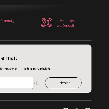
fesionály
Přes 30 let
zkušeností
 e-mail
nformace o akcích a novinkách.