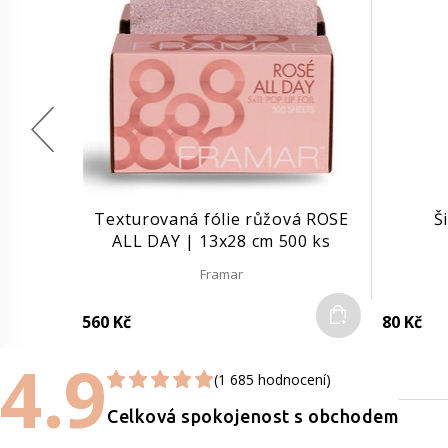
Texturovaná fólie růžová ROSE
Š
ALL DAY | 13x28 cm 500 ks
Framar
Do košíku
560 Kč
80 Kč
4.9
(1 685 hodnocení)
Celková spokojenost s obchodem