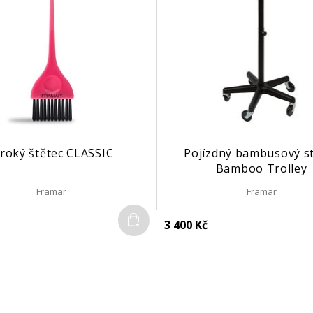
iroký štětec CLASSIC
Pojízdný bambusový s
Bamboo Trolley
Framar
Framar
Do košíku
3 400 Kč