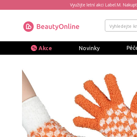
Využijte letní akci Label.M. Naku
Péče
Akce
Novinky