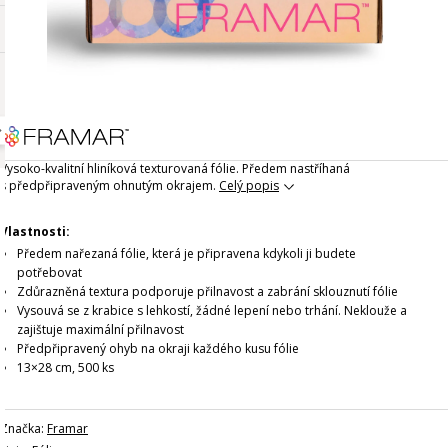
Vysoko-kvalitní hliníková texturovaná fólie. Předem nastříhaná
s předpřipraveným ohnutým okrajem.
Celý popis
Vlastnosti:
Předem nařezaná fólie, která je připravena kdykoli ji budete
potřebovat
Zdůrazněná textura podporuje přilnavost a zabrání sklouznutí fólie
Vysouvá se z krabice s lehkostí, žádné lepení nebo trhání. Neklouže a
zajištuje maximální přilnavost
Předpřipravený ohyb na okraji každého kusu fólie
13×28 cm, 500 ks
Značka:
Framar