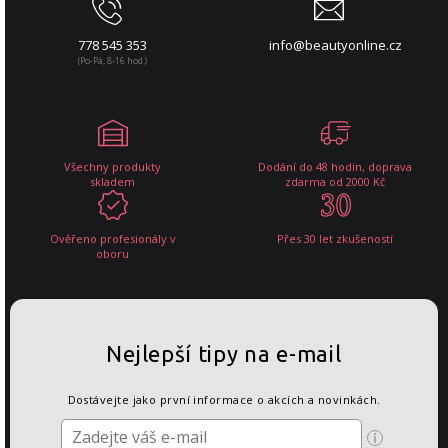
778 545 353
info@beautyonline.cz
(Po-Pá, 8-16 hod.)
Všechny produkty
Dodání do 48 hodin, doprava
skladem
zdarma od 2000 Kč
Ověřeno profesionály v
Přes 30 let zkušeností
oboru
Nejlepší tipy na e-mail
Dostávejte jako první informace o akcích a novinkách.