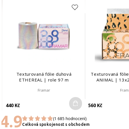
Texturovaná fólie duhová
Texturovaná fóli
ETHEREAL | role 97 m
ANIMAL | 13x2
Framar
Fram
Do košíku
440 Kč
560 Kč
4.9
(1 685 hodnocení)
Celková spokojenost s obchodem