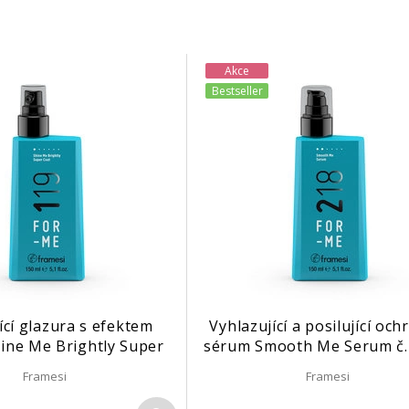
Akce
Bestseller
ící glazura s efektem
Vyhlazující a posilující oc
hine Me Brightly Super
sérum Smooth Me Serum č.
t č. 119 | 150 ml
150 ml
Framesi
Framesi