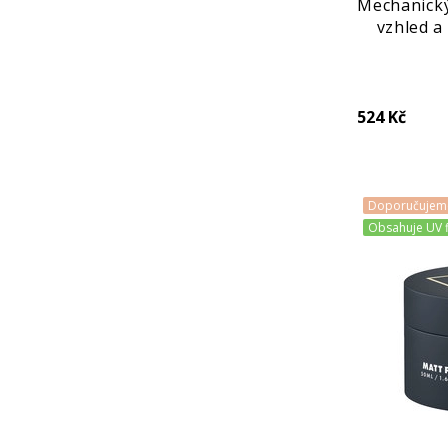
Mechanický
vzhled a
Stron
524 Kč
Doporučujem
Obsahuje UV fi