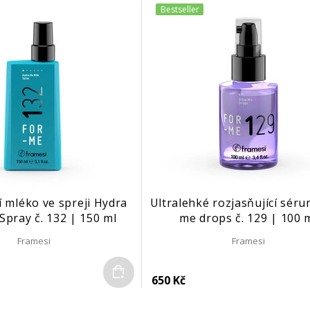
Bestseller
 mléko ve spreji Hydra
Ultralehké rozjasňující sér
Spray č. 132 | 150 ml
me drops č. 129 | 100 
Framesi
Framesi
Do košíku
650 Kč