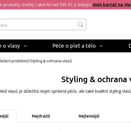
pte produkty značky Label.M nad 990 Kč a získejte
mini kartáč na vla
 o vlasy
Péče o pleť a tělo
Řešení problémů
Styling & ochrana vlasů
Styling & ochrana 
hled vlasů je důležitá nejen správná péče, ale také kvalitní styling vla
ější
Nejdražší
Nejlevnější