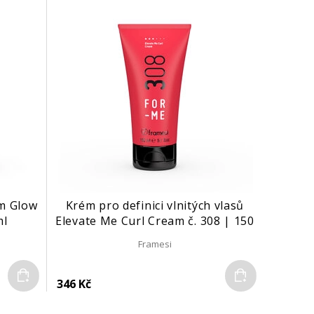
um Glow
Krém pro definici vlnitých vlasů
ml
Elevate Me Curl Cream č. 308 | 150
ml
Framesi
Do košíku
Do košíku
346 Kč