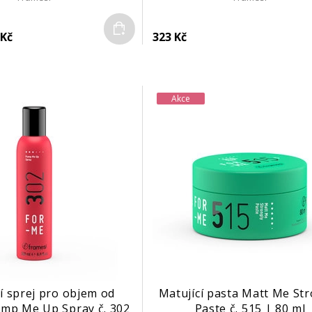
Do košíku
 Kč
323 Kč
Akce
cí sprej pro objem od
Matující pasta Matt Me Str
ump Me Up Spray č. 302
Paste č. 515 | 80 ml