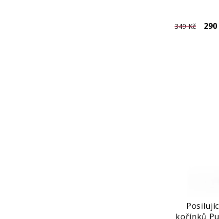
290
349 Kč
Posilují
kořínků P