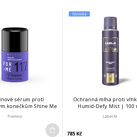
Novinka
inové sérum proti
Ochranná mlha proti vlhk
ým konečkům Shine Me
Humid-Defy Mist | 100 
 Essence č. 117 | 50 ml
Framesi
Label.M
Do košíku
785 Kč