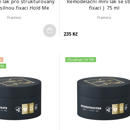
 lak pro strukturovaný
Remodelační mini lak se st
 silnou fixaci Hold Me
fixací | 75 ml
gly č. 504 | 300 ml
Framesi
Framesi
Do košíku
235 Kč
e
Obsahuje UV filtr
ltr