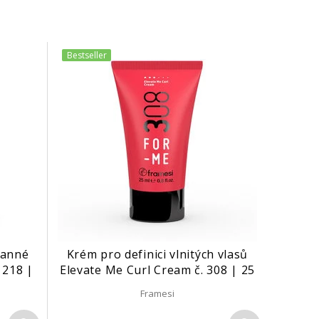
Bestseller
hranné
Krém pro definici vlnitých vlasů
 218 |
Elevate Me Curl Cream č. 308 | 25
ml
Framesi