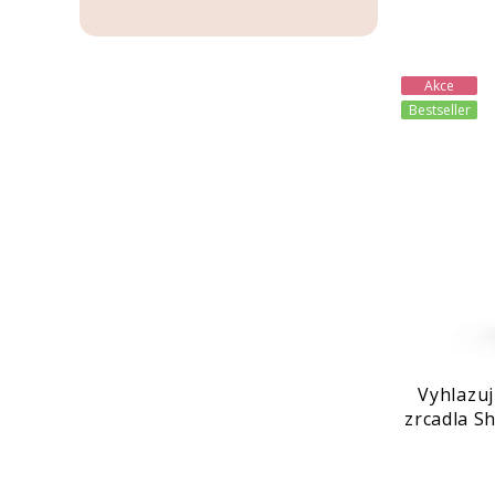
Akce
Bestseller
Vyhlazuj
zrcadla S
Coa