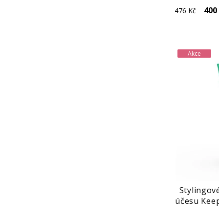
400
476 Kč
Akce
Stylingov
účesu Keep