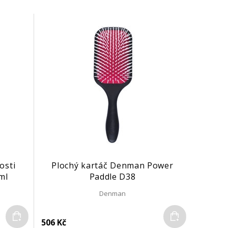
osti
Plochý kartáč Denman Power
ml
Paddle D38
Denman
Do košíku
Do košíku
506 Kč