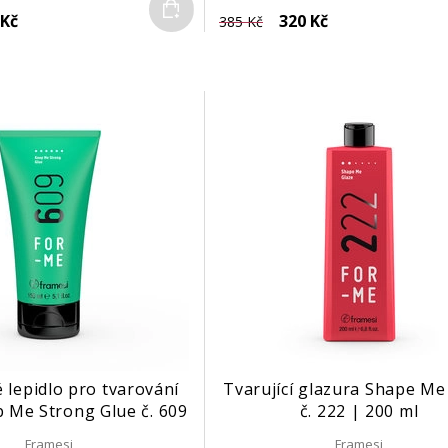
Do košíku
 Kč
320 Kč
385 Kč
é lepidlo pro tvarování
Tvarující glazura Shape Me
 Me Strong Glue č. 609
č. 222 | 200 ml
| 150 ml
Framesi
Framesi