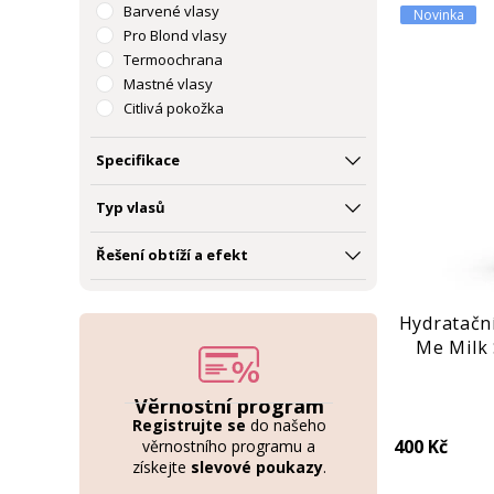
Barvené vlasy
Novinka
Pro Blond vlasy
Termoochrana
Mastné vlasy
Citlivá pokožka
Proti lupům
Pro objem
Specifikace
Styling & ochrana vlasů
Typ vlasů
Řešení obtíží a efekt
Hydratační
Me Milk 
Věrnostní program
Registrujte se
do našeho
400 Kč
věrnostního programu a
získejte
slevové poukazy
.