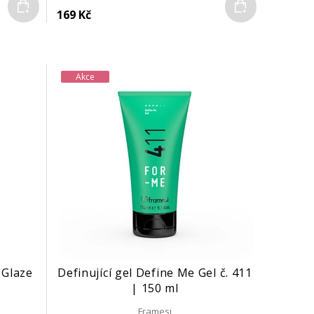
Do košíku
Do košíku
169 Kč
Akce
 Glaze
Definující gel Define Me Gel č. 411
| 150 ml
Framesi