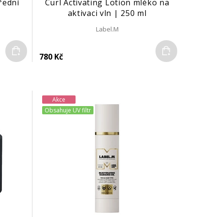
řední
Curl Activating Lotion mléko na
aktivaci vln | 250 ml
Label.M
Do košíku
Do košíku
780 Kč
Akce
Obsahuje UV filtr