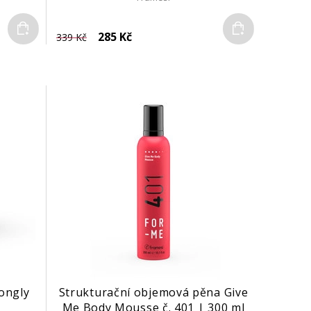
Do košíku
Do košíku
285 Kč
339 Kč
ongly
Strukturační objemová pěna Give
Me Body Mousse č. 401 | 300 ml