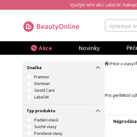
Využijte letní akci Label.M. Naku
Péče
Akce
Novinky
Péče o vlasy
Značka
Framesi
Denman
Gestil Care
Pro perfektní vz
Label.M
Typ produktu
Padání vlasů
Nejprodávan
Suché vlasy
Poničené vlasy