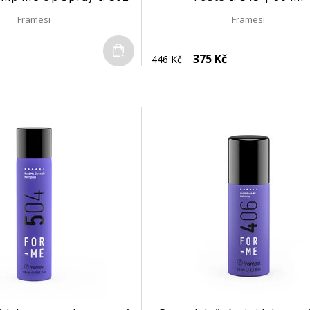
| 200 ml
Framesi
Framesi
Do košíku
375 Kč
446 Kč