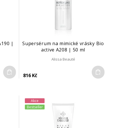
A190 |
Supersérum na mimické vrásky Bio
active A208 | 50 ml
Alissa Beauté
Do košíku
Do košíku
816 Kč
Akce
Bestseller