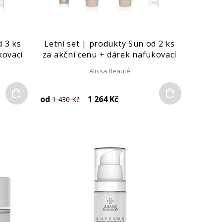
d 3 ks
Letní set | produkty Sun od 2 ks
kovací
za akční cenu + dárek nafukovací
polštářek
Alissa Beauté
Do košíku
Do košíku
od
1 264 Kč
1 430 Kč