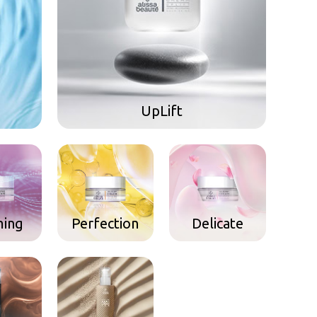
UpLift
ming
Perfection
Delicate