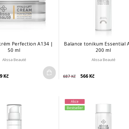
 krém Perfection A134 |
Balance tonikum Essential 
50 ml
200 ml
Alissa Beauté
Alissa Beauté
Do košíku
9 Kč
566 Kč
687 Kč
Akce
Bestseller