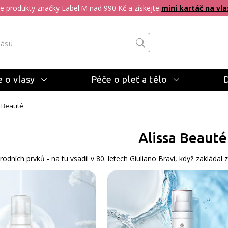
pte produkty značky Label.M nad 990 Kč a získejte
mini kartáč na vla
 o vlasy
Péče o pleť a tělo
a Beauté
Alissa Beauté
rodních prvků - na tu vsadil v 80. letech Giuliano Bravi, když zakládal 