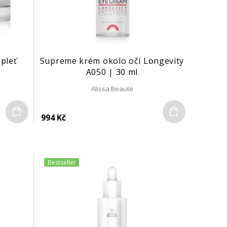
 pleť
Supreme krém okolo očí Longevity
A050 | 30 ml
Alissa Beauté
Do košíku
Do košíku
994 Kč
Bestseller