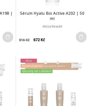
 A198 |
Sérum Hyalu Bio Active A202 | 50
ml
Alissa Beauté
Do košíku
Do košíku
672 Kč
816 Kč
Akce
Doporučujeme
Výhodný set s dárkem