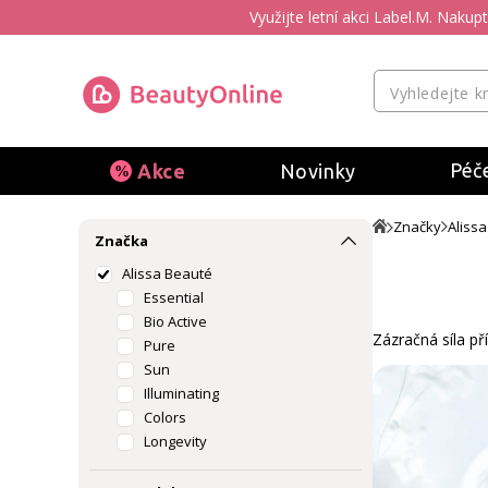
Využijte letní akci Label.M. Naku
Péče
Akce
Novinky
Značky
Aliss
Značka
Alissa Beauté
Essential
Bio Active
Zázračná síla pří
Pure
Sun
Illuminating
Colors
Longevity
Delicate