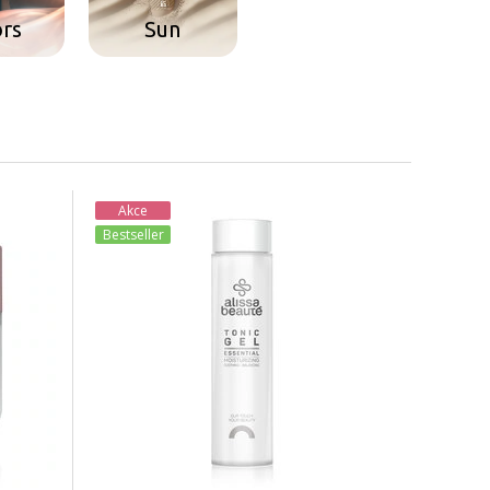
ors
Sun
Akce
Bestseller