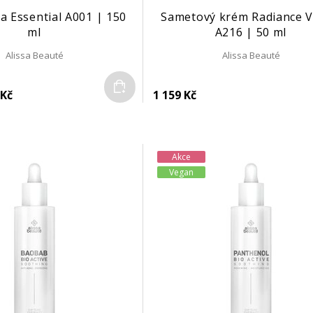
na Essential A001 | 150
Sametový krém Radiance V
ml
A216 | 50 ml
Alissa Beauté
Alissa Beauté
Do košíku
 Kč
1 159 Kč
Akce
Vegan