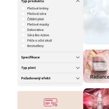
Perfection
Typ produktu
Charming
Pleťové krémy
Timeless
Pleťová séra
Radiance
Čištění pleti
Hydra-Ox
Pleťové masky
UpLift
Dekorativa
Séra Bio Active
Péče o oční okolí
Bestsellery
Cestovní balení na pleť
Specifikace
Typ pleti
Radianc
Požadovaný efekt