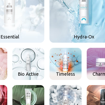
Essential
Hydra-Ox
e
Bio Active
Timeless
Char