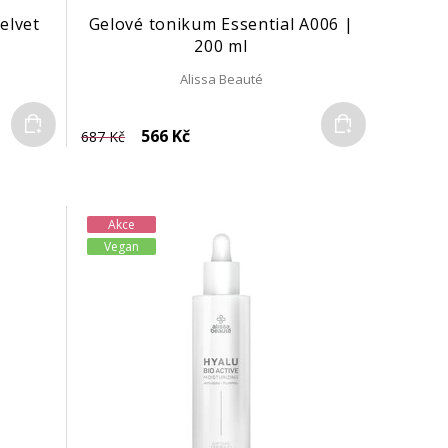
elvet
Gelové tonikum Essential A006 |
200 ml
Alissa Beauté
Do košíku
Do košíku
566 Kč
687 Kč
Akce
Vegan