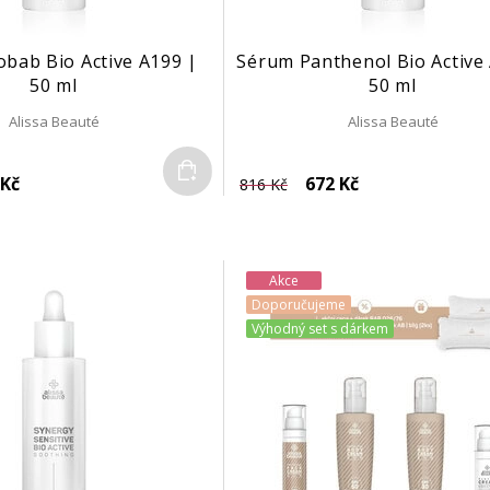
bab Bio Active A199 |
Sérum Panthenol Bio Active
50 ml
50 ml
Alissa Beauté
Alissa Beauté
Do košíku
 Kč
672 Kč
816 Kč
Akce
Doporučujeme
Výhodný set s dárkem