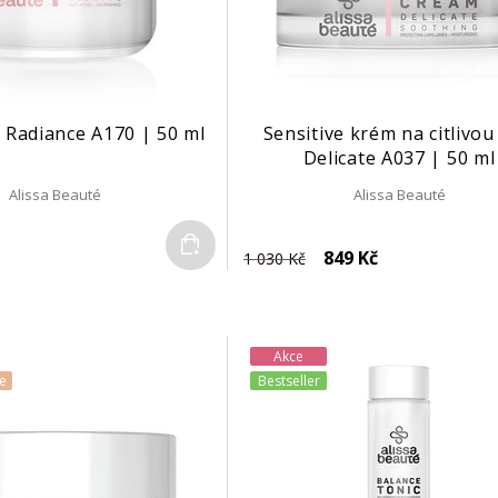
 Radiance A170 | 50 ml
Sensitive krém na citlivou
Delicate A037 | 50 ml
Alissa Beauté
Alissa Beauté
Do košíku
849 Kč
1 030 Kč
Akce
e
Bestseller