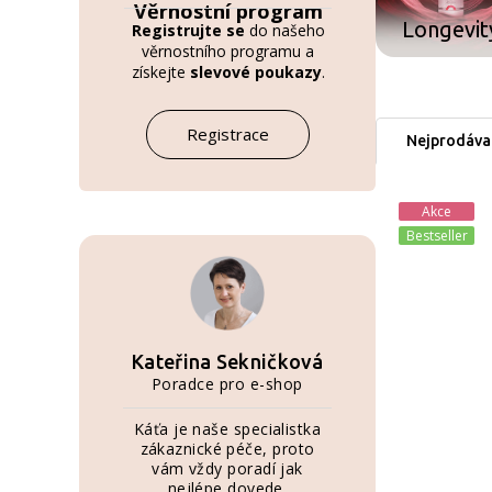
Věrnostní program
Longevit
Registrujte se
do našeho
věrnostního programu a
získejte
slevové poukazy
.
Registrace
Nejprodávan
Akce
Bestseller
Kateřina Sekničková
Poradce pro e-shop
Káťa je naše specialistka
zákaznické péče, proto
vám vždy poradí jak
nejlépe dovede.