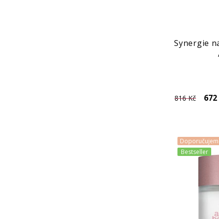
Synergie na
672
816 Kč
Doporučujem
Bestseller