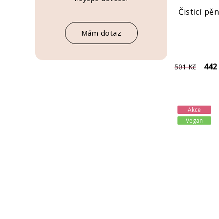
Čisticí pě
Mám dotaz
442
501 Kč
Akce
Vegan