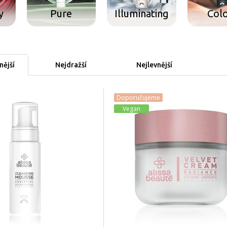
y
Pure
Illuminating
Col
ější
Nejdražší
Nejlevnější
Doporučujeme
Vegan