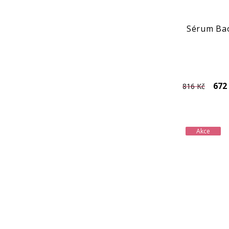
Sérum Bao
672
816 Kč
Akce