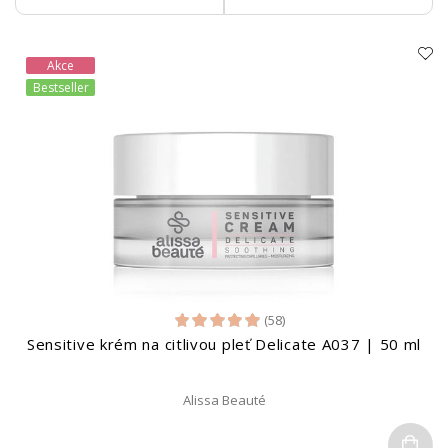
Akce
Bestseller
(58)
Sensitive krém na citlivou pleť Delicate A037 | 50 ml
Alissa Beauté
Do