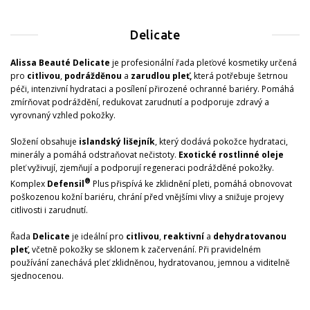
Delicate
Alissa Beauté Delicate
je profesionální řada pleťové kosmetiky určená
pro
citlivou
,
podrážděnou
a
zarudlou pleť,
která potřebuje šetrnou
péči, intenzivní hydrataci a posílení přirozené ochranné bariéry. Pomáhá
zmírňovat podráždění, redukovat zarudnutí a podporuje zdravý a
vyrovnaný vzhled pokožky.
Složení obsahuje
islandský lišejník
, který dodává pokožce hydrataci,
minerály a pomáhá odstraňovat nečistoty.
Exotické rostlinné oleje
pleť vyživují, zjemňují a podporují regeneraci podrážděné pokožky.
®
Komplex
Defensil
Plus přispívá ke zklidnění pleti, pomáhá obnovovat
poškozenou kožní bariéru, chrání před vnějšími vlivy a snižuje projevy
citlivosti i zarudnutí.
Řada
Delicate
je ideální pro
citlivou
,
reaktivní
a
dehydratovanou
pleť,
včetně pokožky se sklonem k začervenání. Při pravidelném
používání zanechává pleť zklidněnou, hydratovanou, jemnou a viditelně
sjednocenou.