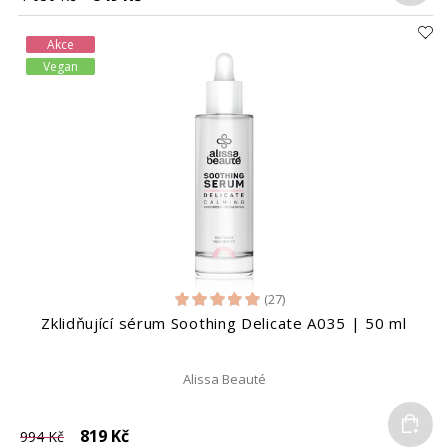
Akce
Vegan
(27)
Zklidňující sérum Soothing Delicate A035 | 50 ml
Alissa Beauté
Do
819 Kč
994 Kč