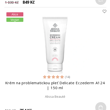
849 Kč
1 030 Kč
Akce
Vegan
(14)
Krém na problematickou pleť Delicate Eczederm A124
| 150 ml
Alissa Beauté
Do