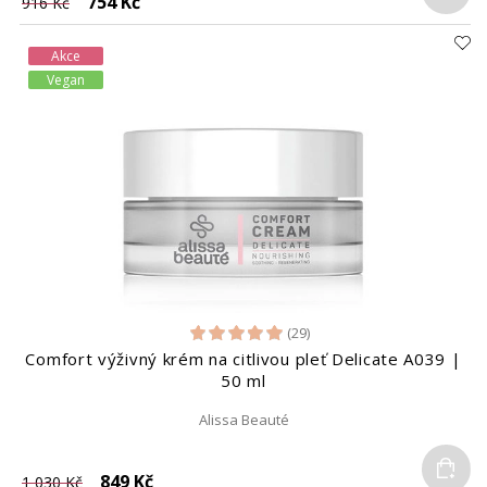
754 Kč
916 Kč
Akce
Vegan
(29)
Comfort výživný krém na citlivou pleť Delicate A039 |
50 ml
Alissa Beauté
Do
849 Kč
1 030 Kč